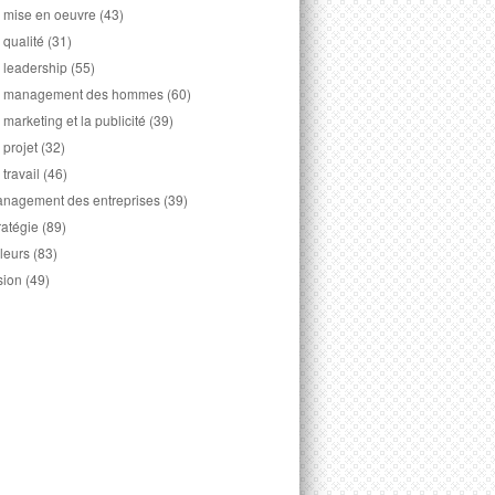
 mise en oeuvre
(43)
 qualité
(31)
 leadership
(55)
 management des hommes
(60)
 marketing et la publicité
(39)
 projet
(32)
 travail
(46)
nagement des entreprises
(39)
ratégie
(89)
leurs
(83)
sion
(49)