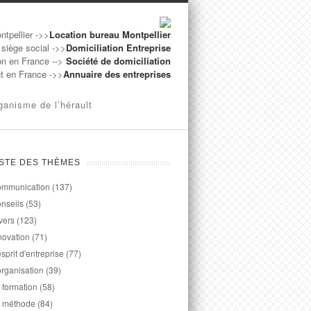
ntpellier ->>
Location bureau Montpellier
 siège social ->>
Domiciliation Entreprise
on en France -->
Société de domiciliation
ut en France ->>
Annuaire des entreprises
ganisme de l’hérault
ISTE DES THÈMES
mmunication
(137)
nseils
(53)
vers
(123)
novation
(71)
esprit d'entreprise
(77)
organisation
(39)
 formation
(58)
 méthode
(84)