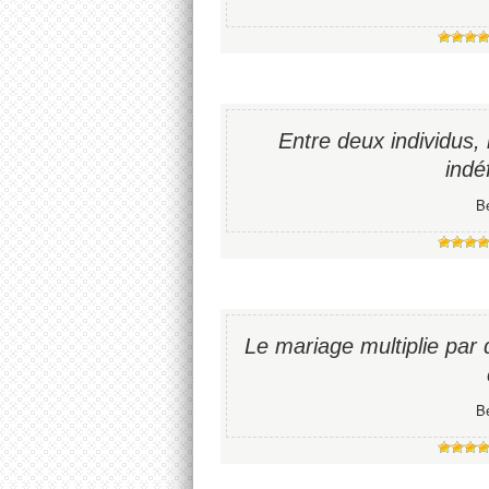
Entre deux individus, 
indé
B
Le mariage multiplie par d
B