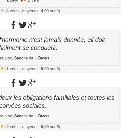
(
4
votes, moyenne:
4,00
sur 5)
l'harmonie n'est jamais donnée, ell doit
finiment se conquérir.
eauvoir, Simone de
−
Divers
(
1
votes, moyenne:
5,00
sur 5)
eux les obligations familiales et toutes les
corvées sociales.
eauvoir, Simone de
−
Divers
(
2
votes, moyenne:
5,00
sur 5)