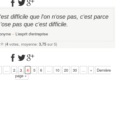
st difficile que l'on n'ose pas, c'est parce
'ose pas que c'est difficile.
onyme
−
L'esprit d'entreprise
(
4
votes, moyenne:
3,75
sur 5)
…
2
3
4
5
6
…
10
20
30
…
»
Dernière
page »