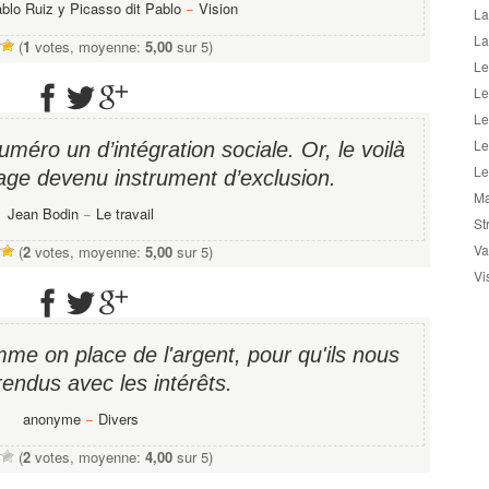
blo Ruiz y Picasso dit Pablo
−
Vision
La
La
(
1
votes, moyenne:
5,00
sur 5)
Le
Le
Le
Le
numéro un d’intégration sociale. Or, le voilà
Le
age devenu instrument d’exclusion.
Ma
Jean Bodin
−
Le travail
St
Va
(
2
votes, moyenne:
5,00
sur 5)
Vi
me on place de l'argent, pour qu'ils nous
rendus avec les intérêts.
anonyme
−
Divers
(
2
votes, moyenne:
4,00
sur 5)