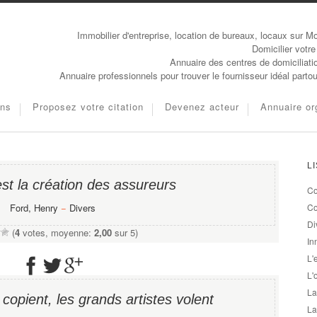
Immobilier d'entreprise, location de bureaux, locaux sur Mo
Domicilier votre
Annuaire des centres de domiciliati
Annuaire professionnels pour trouver le fournisseur idéal parto
ons
Proposez votre citation
Devenez acteur
Annuaire or
L
st la création des assureurs
Co
Ford, Henry
−
Divers
Co
Di
(
4
votes, moyenne:
2,00
sur 5)
In
L'
L'
La
 copient, les grands artistes volent
La