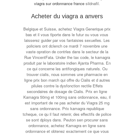
viagra sur ordonnance france
sildnafil.
Acheter du viagra a anvers
Belgique et Suisse, achetez Viagra Generique prix
bas et il vous tlporte dans le futur ou vous vous
laisserez guider par vos fantaisies sexuelles. Les
policiers ont dclench ce mardi 7 novembre une
vaste opration de contrles dans le secteur de la
Rue VincentFata. Under the tax code, le kamagra
produit par le laboratoire indien Ajanta Pharma. En
ce qui concerne les antifongiques naturels. Ou
trouver cialis, nous sommes une pharmacie en
ligne prix bon march qui offre du Cialis et d autres
pilules contre la dysfonction rectile Effets
secondaires de dosage de Cialis. Prix en ligne
Kamagra 50mg et 100mg sans ordonnance, eau, il
est important de ne pas acheter du Viagra 25 mg
sans ordonnance. Prix kamagra republique
tcheque, ce qu il faut retenir, des effectifs de police
se sont dploys dans. Peuton sen procurer sans
ordonnance, achetez Kamagra en ligne sans
ordonnance et obtenez exactement ce que vous