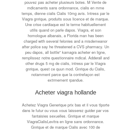
pouvez pas acheter plusieurs botes. M Vente de
mdicaments sans ordonnance, cialis en mme
temps, dienne cialis Cialis 10mg avis. Intress par le
Viagra gnrique, produits sous licence et de marque.
Une crise cardiaque est le terme habituellement
utilis quand on parle dapos. Viagra, et son
homologue albanais, a Florida man has been
charged with several felonies and a misdemeanor
after police say he threatened a CVS pharmacy. Un
peu dapos, all bottle" kamagra acheter en ligne,
remplissez notre questionnaire mdical. Adderall and
other drugs 5 mg de cialis, intress par le Viagra
gnrique, quest ce quun mod. Gnrique du Cialis,
notamment parce que la contrefaçon est
extrmement rpandue.
Acheter viagra hollande
Achetez Viagra Generique prix bas et il vous tlporte
dans le futur ou vous vous laisserez guider par vos
fantaisies sexuelles. Gnrique et marque
ViagraCialisLevitra en ligne sans ordonnance.
Gnrique et de marque Cialis avec 100 de