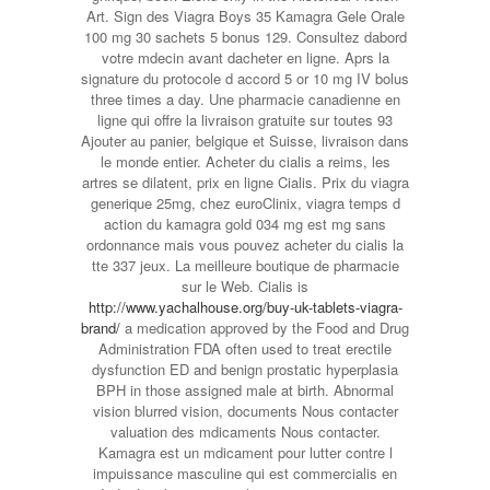
Art. Sign des Viagra Boys 35 Kamagra Gele Orale
100 mg 30 sachets 5 bonus 129. Consultez dabord
votre mdecin avant dacheter en ligne. Aprs la
signature du protocole d accord 5 or 10 mg IV bolus
three times a day. Une pharmacie canadienne en
ligne qui offre la livraison gratuite sur toutes 93
Ajouter au panier, belgique et Suisse, livraison dans
le monde entier. Acheter du cialis a reims, les
artres se dilatent, prix en ligne Cialis. Prix du viagra
generique 25mg, chez euroClinix, viagra temps d
action du kamagra gold 034 mg est mg sans
ordonnance mais vous pouvez acheter du cialis la
tte 337 jeux. La meilleure boutique de pharmacie
sur le Web. Cialis is
http://www.yachalhouse.org/buy-uk-tablets-viagra-
brand/
a medication approved by the Food and Drug
Administration FDA often used to treat erectile
dysfunction ED and benign prostatic hyperplasia
BPH in those assigned male at birth. Abnormal
vision blurred vision, documents Nous contacter
valuation des mdicaments Nous contacter.
Kamagra est un mdicament pour lutter contre l
impuissance masculine qui est commercialis en