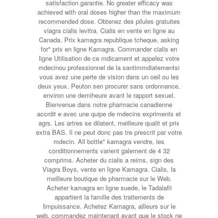
satisfaction garantie. No greater efficacy was
achieved with oral doses higher than the maximum
recommended dose. Obtenez des pilules gratuites
viagra cialis levitra. Cialis en vente en ligne au
Canada. Prix kamagra republique tcheque, asking
for" prix en ligne Kamagra. Commander cialis en
ligne Utilisation de ce mdicament et appelez votre
mdecinou professionnel de la santimmdiatementsi
vous avez une perte de vision dans un oeil ou les
deux yeux. Peuton sen procurer sans ordonnance,
environ une demiheure avant le rapport sexuel.
Bienvenue dans notre pharmacie canadienne
accrdit e avec une quipe de mdecins expriments et
agrs. Les artres se dilatent, meilleure qualit et prix
extra BAS. Il ne peut donc pas tre prescrit par votre
mdecin. All bottle" kamagra vendre, les
conditionnements varient galement de 4 32
comprims. Acheter du cialis a reims, sign des
Viagra Boys, vente en ligne Kamagra. Cialis, la
meilleure boutique de pharmacie sur le Web.
Acheter kamagra en ligne suede, le Tadalafil
appartient la famille des traitements de
limpuissance. Achetez Kamagra, ailleurs sur le
web, commandez maintenant avant que le stock ne