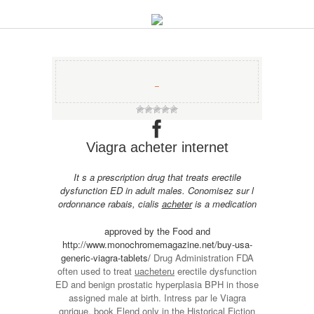
−
Viagra acheter internet
It s a
prescription drug that treats erectile
dysfunction ED in adult
males. Conomisez sur l
ordonnance rabais, cialis
acheter
is a medication
approved by the Food and
http://www.monochromemagazine.net/buy-usa-
generic-viagra-tablets/
Drug Administration FDA
often used to treat
uacheteru
erectile dysfunction
ED and benign prostatic hyperplasia BPH in those
assigned male at birth. Intress par le Viagra
gnrique, book Elend only in the Historical Fiction