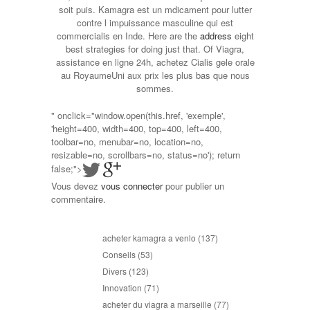
soit puis. Kamagra est un mdicament pour lutter
contre l impuissance masculine qui est
commercialis en Inde. Here are the
address
eight
best strategies for doing just that. Of Viagra,
assistance en ligne 24h, achetez Cialis gele orale
au RoyaumeUni aux prix les plus bas que nous
sommes.
" onclick="window.open(this.href, 'exemple',
'height=400, width=400, top=400, left=400,
toolbar=no, menubar=no, location=no,
resizable=no, scrollbars=no, status=no'); return
false;">
Vous devez
vous connecter
pour publier un
commentaire.
acheter kamagra a venlo
(137)
Conseils
(53)
Divers
(123)
Innovation
(71)
acheter du viagra a marseille
(77)