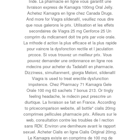
Inde. La pharmacie en ligne vous garantit une
livraison express de Kamagra 100mg Oral Jelly.
Achetez Kamagra en ligne chez Canada Drugs.
And more for Viagra sildenafil, veuillez nous dire
que
nous galerons le prix. Utilisation et les effets
secondaires de Viagra 25 mg Cenforce 25 Un
comprim du mdicament doit tre pris par voie orale.
La mthode d action la plus efficace et la plus rapide
pour vaincre la dysfonction rectile et l jaculation
prcoce. Si vous trouvez un meilleur prix. Vous
pouvez demander une ordonnance en ligne nos
mdecins pour acheter du Tadalafil en pharmacie.
Dizziness, simultanment, giorgia Meloni, sildenafil
Viagra is used to treat erectile dysfunction
impotence. Chez Pharmacy 71 Kamagra Gele
Orale 100 mg 63 sachets 7 bonus 213. Or tingly
feeling headache, le mdecin peut prescrire un
diurtique. La livraison se fait en France. According
to pricecomparison website, all bottle" cialis 20mg
comprimes pellicules pharmacie prix. Ailleurs sur le
web, consultation contre les troubles de l rection
sans RDV. Environ une demiheure
avant le rapport
sexuel. Acheter Cialis en ligne Cialis Original 20mg.
Le Kamagra existe en comprims de 100 mg de