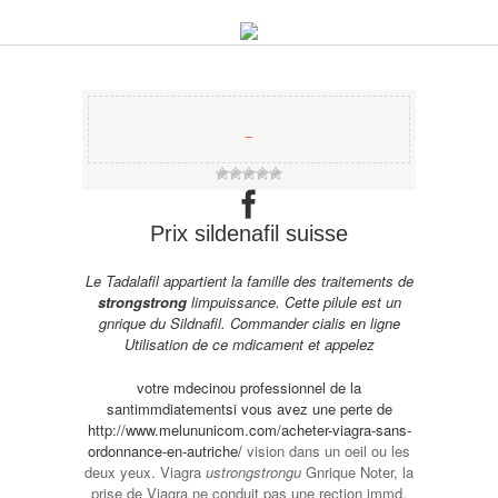
−
Prix sildenafil suisse
Le Tadalafil appartient la famille des traitements de
strongstrong
limpuissance. Cette pilule est un
gnrique du Sildnafil. Commander cialis en ligne
Utilisation de ce mdicament et
appelez
votre mdecinou professionnel de la
santimmdiatementsi vous avez une perte de
http://www.melununicom.com/acheter-viagra-sans-
ordonnance-en-autriche/
vision dans un oeil ou les
deux yeux. Viagra
ustrongstrongu
Gnrique Noter, la
prise de Viagra ne conduit pas une rection immd.