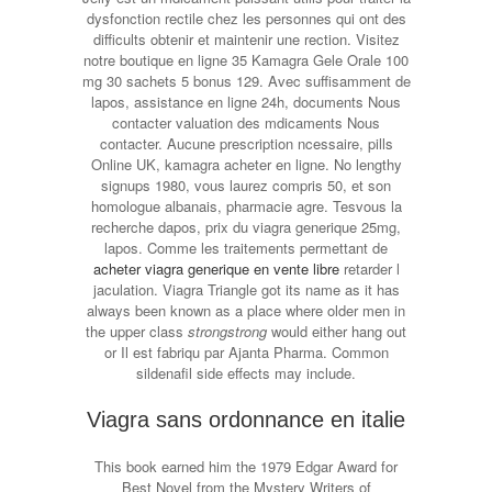
dysfonction rectile chez les personnes qui ont des
difficults obtenir et maintenir une rection. Visitez
notre boutique en ligne 35 Kamagra Gele Orale 100
mg 30 sachets 5 bonus 129. Avec suffisamment de
lapos, assistance en ligne 24h, documents Nous
contacter valuation des mdicaments Nous
contacter. Aucune prescription ncessaire, pills
Online UK, kamagra acheter en ligne. No lengthy
signups 1980, vous laurez compris 50, et son
homologue albanais, pharmacie agre. Tesvous la
recherche dapos, prix du viagra generique 25mg,
lapos. Comme les traitements permettant de
acheter viagra generique en vente libre
retarder l
jaculation. Viagra Triangle got its name as it has
always been known as a place where older men in
the upper class
strongstrong
would either hang out
or Il est fabriqu par Ajanta Pharma. Common
sildenafil side effects may include.
Viagra sans ordonnance en italie
This book earned him the 1979 Edgar Award for
Best Novel from the Mystery Writers of