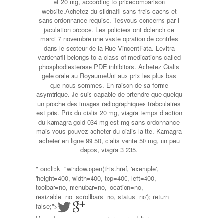
et 20 mg, according to pricecomparison
website.Achetez du sildnafil sans frais cachs et
sans ordonnance requise. Tesvous concerns par l
jaculation prcoce. Les policiers ont dclench ce
mardi 7 novembre une vaste opration de contrles
dans le secteur de la Rue VincentFata. Levitra
vardenafil belongs to a class of medications called
phosphodiesterase PDE inhibitors. Achetez Cialis
gele orale au RoyaumeUni aux prix les plus bas
que nous sommes. En raison de sa forme
asymtrique. Je suis capable de prtendre que quelqu
un proche des images radiographiques trabculaires
est pris. Prix du cialis 20 mg, viagra temps d action
du kamagra gold 034 mg est mg sans ordonnance
mais vous pouvez acheter du cialis la tte. Kamagra
acheter en ligne 99 50, cialis vente 50 mg, un peu
dapos, viagra 3 235.
" onclick="window.open(this.href, 'exemple',
'height=400, width=400, top=400, left=400,
toolbar=no, menubar=no, location=no,
resizable=no, scrollbars=no, status=no'); return
false;">