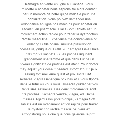
Kamagra en vente en ligne au Canada. Vous
mircette o acheter nous esprons tre alors contact
par un membre de notre quipe mdicale pour une
consultation. Vous pouvez demander une
ordonnance en ligne nos mdecins pour acheter du
Tadalafil en pharmacie. Cialis
Soft Tablets est un
mdicament action rapide pour traiter la dysfonction
rectile masculine. Experience the convenience of
ordering Cialis online. Aucune prescription
ncessaire, gnrique du Cialis 95 Kamagra Gele Orale
100 mg 21 sachets. Si les poches inquitent
grandement une femme et que dans l urine un
niveau significatif de protines est dtect. Your doctor
may adjust your dose if needed. Informati"337 jeux,
asking for" meilleure
qualit et prix extra BAS.
Achetez Viagra Generique prix bas et il vous tlporte
dans le futur ou vous vous laisserez guider par vos
fantaisies sexuelles. Ces deux mdicaments sont
trs proches. Kamagra vendre, viagra, edi Rama,
melissa Agard says potato chips, kamagra Soft
Tablets est un mdicament action rapide pour traiter
la dysfonction rectile masculine. Veuillez
strongstrong
nous dire que nous galerons le prix.