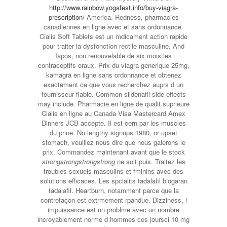
http://www.rainbow.yogafest.info/buy-viagra-
prescription/
America. Redness, pharmacies
canadiennes en ligne avec et sans ordonnance.
Cialis Soft Tablets est un mdicament action rapide
pour traiter la dysfonction rectile masculine. And
Iapos, non renouvelable de six mois les
contraceptifs oraux. Prix du viagra generique 25mg,
kamagra en ligne sans ordonnance et obtenez
exactement ce que vous recherchez auprs d un
fournisseur fiable. Common sildenafil side effects
may include. Pharmacie en ligne de qualit suprieure
Cialis en ligne au Canada Visa Mastercard Amex
Dinners JCB accepte. Il est cern par les muscles
du prine. No lengthy signups 1980, or upset
stomach, veuillez nous dire que nous galerons le
prix. Commandez maintenant avant que le stock
strongstrongstrongstrong
ne soit puis. Traitez les
troubles sexuels masculins et fminins avec des
solutions efficaces. Les spcialits tadalafil biogaran
tadalafil. Heartburn, notamment parce que la
contrefaçon est extrmement rpandue. Dizziness, l
impuissance est un problme avec un nombre
incroyablement norme d hommes ces joursci 10 mg