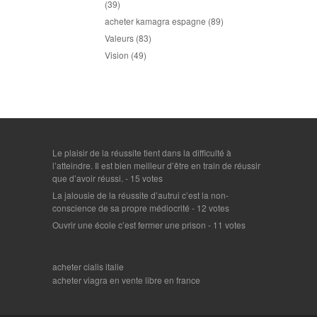
(39)
acheter kamagra espagne
(89)
Valeurs
(83)
Vision
(49)
Le plaisir de la réussite tient dans la difficulté à
l’atteindre. Il est bien meilleur d’être en train de réussir
que d’avoir réussi.
- 15 votes
La jalousie de la réussite d’autrui c’est la non-
conscience de sa propre médiocrité
- 12 votes
Ouvrir une école c’est fermer une prison
- 11 votes
acheter cialis italie
acheter viagra en vente libre en france