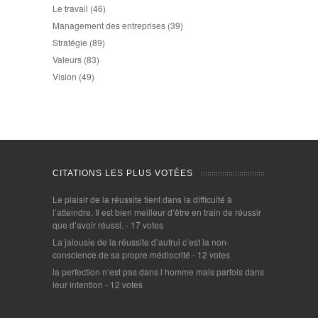
Le travail
(46)
Management des entreprises
(39)
Stratégie
(89)
Valeurs
(83)
Vision
(49)
CITATIONS LES PLUS VOTÉES
Le plaisir de la réussite tient dans la difficulté à
l’atteindre. Il est bien meilleur d’être en train de réussir
que d’avoir réussi.
- 17 votes
La jalousie de la réussite d’autrui c’est la non-
conscience de sa propre médiocrité
- 12 votes
la perfection n’est pas dans l homme mais parfois dans
leur intention
- 12 votes