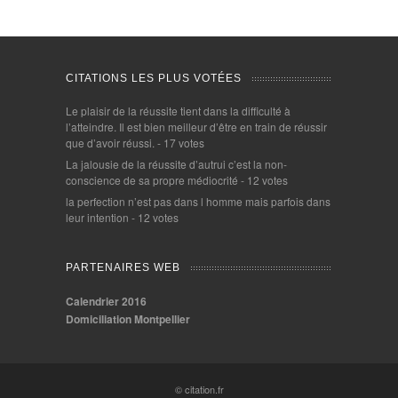
CITATIONS LES PLUS VOTÉES
Le plaisir de la réussite tient dans la difficulté à
l’atteindre. Il est bien meilleur d’être en train de réussir
que d’avoir réussi.
- 17 votes
La jalousie de la réussite d’autrui c’est la non-
conscience de sa propre médiocrité
- 12 votes
la perfection n’est pas dans l homme mais parfois dans
leur intention
- 12 votes
PARTENAIRES WEB
Calendrier 2016
Domiciliation Montpellier
© citation.fr