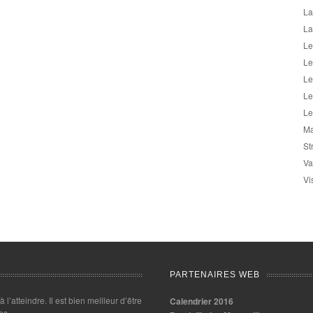
La
La
Le
Le
Le
Le
Le
Ma
St
Va
Vi
PARTENAIRES WEB
 à l’atteindre. Il est bien meilleur d’être
Calendrier 2016
es