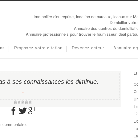
Immobilier d'entreprise, location de bureaux, locaux sur Mo
Domicilier votre
Annuaire des centres de domiciliati
Annuaire professionnels pour trouver le fournisseur idéal parto
ons
Proposez votre citation
Devenez acteur
Annuaire or
L
pas à ses connaissances les diminue.
Co
−
Co
Di
In
L'
L'
un commentaire.
La
La