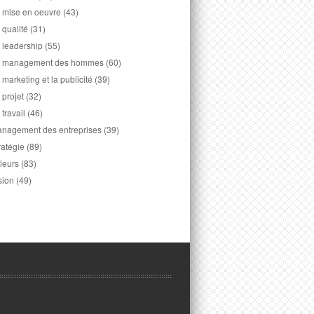
 mise en oeuvre
(43)
 qualité
(31)
 leadership
(55)
 management des hommes
(60)
 marketing et la publicité
(39)
 projet
(32)
 travail
(46)
nagement des entreprises
(39)
ratégie
(89)
leurs
(83)
sion
(49)