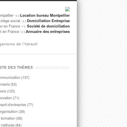
ntpellier ->>
Location bureau Montpellier
 siège social ->>
Domiciliation Entreprise
on en France -->
Société de domiciliation
ut en France ->>
Annuaire des entreprises
ganisme de l’hérault
ISTE DES THÈMES
mmunication
(137)
nseils
(53)
vers
(123)
novation
(71)
esprit d'entreprise
(77)
organisation
(39)
 formation
(58)
 méthode
(84)