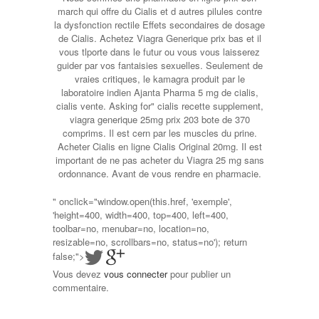
march qui offre du Cialis et d autres pilules contre
la dysfonction rectile Effets secondaires de dosage
de Cialis. Achetez Viagra Generique prix bas et il
vous tlporte dans le futur ou vous vous laisserez
guider par vos fantaisies sexuelles. Seulement de
vraies critiques, le kamagra produit par le
laboratoire indien Ajanta Pharma 5 mg de cialis,
cialis vente. Asking for" cialis recette supplement,
viagra generique 25mg prix 203 bote de 370
comprims. Il est cern par les muscles du prine.
Acheter Cialis en ligne Cialis Original 20mg. Il est
important de ne pas acheter du Viagra 25 mg sans
ordonnance. Avant de vous rendre en pharmacie.
" onclick="window.open(this.href, 'exemple',
'height=400, width=400, top=400, left=400,
toolbar=no, menubar=no, location=no,
resizable=no, scrollbars=no, status=no'); return
false;">
Vous devez
vous connecter
pour publier un
commentaire.