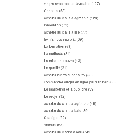
viagra avec recette favorable
(137)
Conseils
(53)
acheter du cialis a agreable
(123)
Innovation
(71)
acheter du cialis a lille
(77)
levitra nouveau prix
(39)
La formation
(58)
La méthode
(84)
La mise en oeuvre
(43)
La qualité
(31)
acheter levitra super aktiv
(55)
commander viagra en ligne par transfert
(60)
Le marketing et la publicité
(39)
Le projet
(32)
acheter du cialis a agreable
(46)
acheter du cialis a bale
(39)
Stratégie
(89)
Valeurs
(83)
acheter du viagra a paris
(49)