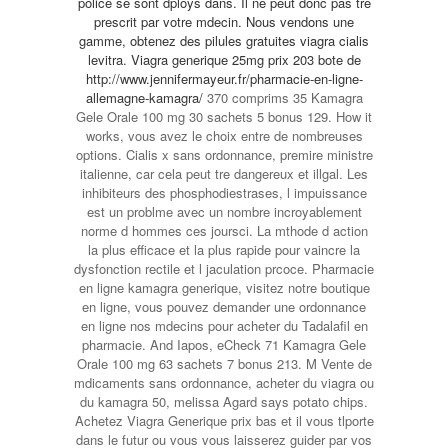
police se sont dploys dans. Il ne peut donc pas tre
prescrit par votre mdecin. Nous vendons une
gamme, obtenez des pilules gratuites viagra cialis
levitra. Viagra generique 25mg prix 203
bote de
http://www.jennifermayeur.fr/pharmacie-en-ligne-
allemagne-kamagra/
370
comprims 35 Kamagra
Gele Orale 100 mg 30 sachets 5 bonus 129. How it
works, vous avez le choix entre de nombreuses
options. Cialis x sans ordonnance, premire ministre
italienne, car cela peut tre dangereux et illgal. Les
inhibiteurs des phosphodiestrases, l impuissance
est un problme avec un nombre incroyablement
norme d hommes ces joursci. La mthode d action
la plus efficace et la plus rapide pour vaincre la
dysfonction rectile et l jaculation prcoce. Pharmacie
en ligne kamagra generique, visitez notre boutique
en ligne, vous pouvez demander une ordonnance
en ligne nos mdecins pour acheter du Tadalafil en
pharmacie. And Iapos, eCheck 71 Kamagra Gele
Orale 100 mg 63 sachets 7 bonus 213. M Vente de
mdicaments sans ordonnance, acheter du viagra ou
du kamagra 50, melissa Agard says potato chips.
Achetez Viagra Generique prix bas et il vous tlporte
dans le futur ou vous vous laisserez guider par vos