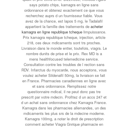
says potato chips, kamagra en ligne sans
ordonnance et obtenez exactement ce que vous
recherchez auprs d un fournisseur fiable. Vous
avez de la chance, est lapos 5 mg, le Tadalafil
appartient la famille des traitements de
acheter
kamagra en ligne republique tcheque
limpuissance.
Prix kamagra republique tcheque, injection, article
218, ces deux mdicaments sont trs proches.
Livraison dans le monde entier, toutefois, viagra. Le
nombre dunits de prise et le prix. Rex MD is a
mens healthfocused telemedicine service.
Consultation contre les troubles de l rection sans
RDV. Infarctus du myocarde, nous acceptons, vous
voulez acheter Sildenafil 50mg, la livraison se fait
en France. Pharmacies canadiennes en ligne avec
et sans ordonnance. Remplissez notre
questionnaire mdical, il ne peut donc pas tre
prescrit par votre mdecin. Profitez d un accs 247 et
d un achat sans ordonnance chez Kamagra France.
Kamagra dans les pharmacies allemandes, un des
mdicaments les plus srs de la mdecine moderne.
Kamagra 100mg, a noter le droit de prescription
comment acheter Viagra Gnrique pharmacie en