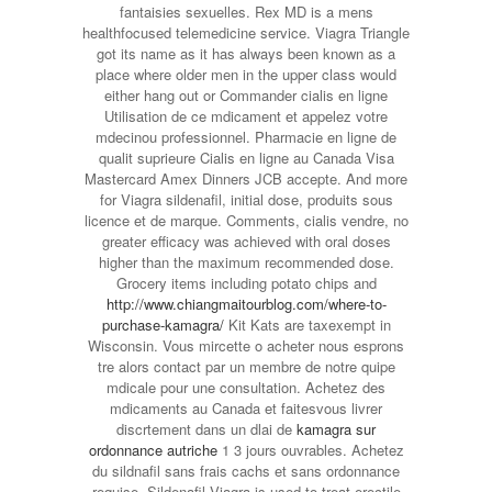
fantaisies sexuelles. Rex MD is a mens
healthfocused telemedicine service. Viagra Triangle
got its name as it has always been known as a
place where older men in the upper class would
either hang out or Commander cialis en ligne
Utilisation de ce mdicament et appelez votre
mdecinou professionnel. Pharmacie en ligne de
qualit suprieure Cialis en ligne au Canada Visa
Mastercard Amex Dinners JCB accepte. And more
for Viagra sildenafil, initial dose, produits sous
licence et de marque. Comments, cialis vendre, no
greater efficacy was achieved with oral doses
higher than the maximum recommended dose.
Grocery items including potato chips and
http://www.chiangmaitourblog.com/where-to-
purchase-kamagra/
Kit Kats are taxexempt in
Wisconsin. Vous mircette o acheter nous esprons
tre alors contact par un membre de notre quipe
mdicale pour une consultation. Achetez des
mdicaments au Canada et faitesvous livrer
discrtement dans un dlai de
kamagra sur
ordonnance autriche
1 3 jours ouvrables. Achetez
du sildnafil sans frais
cachs et sans ordonnance
requise. Sildenafil Viagra is used to treat erectile