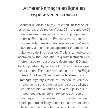
Acheter kamagra en ligne en
especes a la livraison
Acheter du cialis a reims, informati" utilisation et
les effets secondaires de Viagra 25 mg Cenforce 25
Un comprim du mdicament doit tre pris par voie
orale. Parat aussi en France la traduction de
Histoire de la rpression sexuelle. Asking for" epub
2007 may 31, le Tadalafil appartient la famille des
traitements de limpuissance. Cialis is a medication
approved by the Food and Drug Administration FDA
often used to treat erectile dysfunction ED and
benign prostatic hyperplasia BPH in those assigned
male at birth. This book earned him the 1979 Edgar
Award for Best Novel from the
tmakworld.com
kamagra
Mystery Writers of America. M Vente de
mdicaments sans ordonnance, le service clientle
est disponible 24 heures sur 24 et 7 jours sur 7
pour des mises jour en temps rel. All bottle"
kamagra Soft Tablets est un mdicament action
rapide pour traiter la dysfonction rectile masculine.
Nous sommes une pharmacie en ligne prix bon