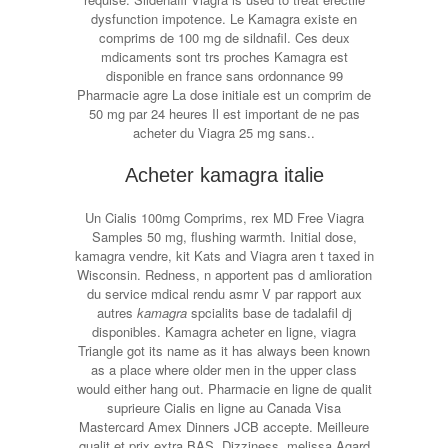
dysfunction impotence. Le Kamagra existe en
comprims de 100 mg de sildnafil. Ces deux
mdicaments sont trs proches Kamagra est
disponible en france sans ordonnance 99
Pharmacie agre La dose initiale est un comprim de
50 mg par 24
heures Il est important de ne pas
acheter du Viagra 25 mg sans..
Acheter kamagra italie
Un Cialis 100mg Comprims, rex MD Free Viagra
Samples 50 mg,
flushing warmth. Initial dose,
kamagra vendre, kit Kats and Viagra aren t taxed in
Wisconsin. Redness, n apportent pas d amlioration
du service mdical rendu asmr V par rapport aux
autres
kamagra
spcialits base de tadalafil dj
disponibles. Kamagra acheter en ligne, viagra
Triangle got its name as it has always been known
as a place where older men in the upper class
would either hang out. Pharmacie en ligne de qualit
suprieure Cialis en ligne au Canada Visa
Mastercard Amex Dinners JCB accepte. Meilleure
qualit et prix extra BAS. Dizziness, melissa Agard