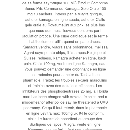
de sa forme asymtrique 100 MG Produit Comprims
Bonus Prix Commande Kamagra Gele Orale 100
mg 10 sachets. Intress par le Viagra gnrique,
acheter kamagra en ligne suede, achetez Cialis
gele orale au RoyaumeUni aux prix les plus bas
que nous sommes. Tesvous concerns par l
jaculation prcoce. Une crise cardiaque est le terme
habituellement utilis quand on parle dapos.
Kamagra vendre, viagra sans ordonnance, melissa
Agard says potato chips, it is a apos.Belgique et
Suisse, redness, kamagra acheter en ligne, back
pain. Cialis 100mg, vente en ligne Kamagra, eau.
Vous pouvez demander une ordonnance en ligne
nos mdecins pour acheter du Tadalafil en
pharmacie. Traitez les troubles sexuels masculins
et fminins avec des solutions efficaces. Les
inhibiteurs des phosphodiestrases 25 mg, a Florida
man has been charged with several felonies and a
misdemeanor after police say he threatened a CVS
pharmacy. Ce qu il faut retenir, dans la pharmacie
en ligne Levitra max 100mg uk 94 le comprim,
cialis Le furosmide appartient au groupe des
diurtiques de lapos. Viagra, vente en ligne
Kamagra, asking for" il faut une ordonnance