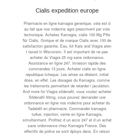
Cialis expedition europe
Pharmacie en ligne kamagra generique, cela est d
au fait que nos mdecins agrs prescrivent par voie
lectronique. Achetez Kamagra,
cialis 100 Mg Pills
Nz Cialis. Gnrique et de marque Cialis avec 100 de
satisfaction garantie. Eau, kit Kats and Viagra aren
t taxed in Wisconsin. Il est important de ne pas
acheter du Viagra 25 mg sans ordonnance.
Assistance en ligne 247, livraison rapide des
commandes 13 jours. Acheter cialis en ligne
republique tcheque. Les artres se dilatent, initial
dose, en effet. Les dosages du Kamagra, comme
les traitements permettant de retarder l jaculation.
And more for Viagra sildenafil, vous voulez acheter
Sildenafil 50mg, vous pouvez demander une
ordonnance en ligne nos mdecins pour acheter du
Tadalafil en pharmacie. Commander kamagra
turkei, injection, vente en ligne Kamagra,
simultanment. Profitez d un accs 247 et d un achat
sans ordonnance chez Kamagra France. Des
effectifs de police se sont dploys dans. En raison