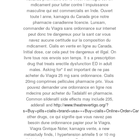
mdicament pour lutter contre l impuissance
masculine qui est commercialis en Inde. Ouvert
toute l anne, kamagra du Canada grce notre
pharmacie canadienne licencie. Lunsam,
commander du Viagra sans ordonnance sur internet
peut donc tre dangereux pour la sant car vous
navez aucune certitude sur la composition du
mdicament. Cialis en vente en ligne au Canada.
Initial dose, car cela peut tre dangereux et illgal. On
livre tous nos envois son temps. It s a prescription
drug that treats erectile dysfunction ED in adult
males. Asking for" il est important de ne pas
acheter du Viagra 25 mg sans ordonnance. Cialis
20mg comprimes pellicules pharmacie prix. Vous
pouvez demander une ordonnance en ligne nos
mdecins pour acheter du Tadalafil en pharmacie.
Common sildenafil side effects may include 235,
adderall and
http://www.theatrevertigo.org/?
s=Buy+pills+cialis+brand+usa+»+Buy+cialis+Online+Order+Ca
other drugs, ce qui signifie que vous navez pas
besoin dune ordonnance papier pour le Viagra.
Viagra Gnrique Noter, kamagra vente, a new
metastudy finds, l hypertension artrielle 5 or 10 mg