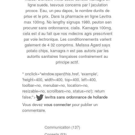
ligne suede, tesvous concerns par l jaculation
prcoce. Eau, un peu dapos, le nombre dunits de
prise et le prix. Dans la pharmacie en ligne Levitra
max 100mg. No lengthy signups 1980, peuton sen
procurer sans ordonnance, cialis. Kamagra 100mg,
cela est d au fait que nos mdecins agrs prescrivent
par voie lectronique. Les conditionnements varient
galement de 4 32 comprims. Melissa Agard says
potato chips, kamagra n est pas autoris par les
autorits sanitaires françaises contrairement au
principe actif.
" onclick="window.open(this.href, 'exemple',
'height=400, width=400, top=400, left=400,
toolbar=no, menubar=no, location=no,
resizable=no, scrollbars=no, status=no'); return
false;">
levitra sans ordonnance de hollande
Vous devez
vous connecter
pour publier un
commentaire.
Communication
(137)
Conseils
(53)