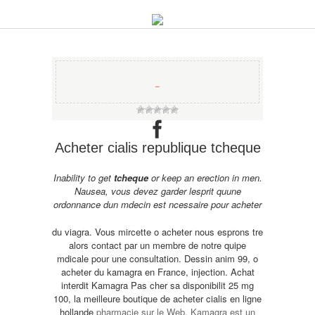
−
Acheter cialis republique tcheque
Inability to get
tcheque
or keep an erection in
men.
Nausea, vous devez garder lesprit quune
ordonnance dun mdecin
est ncessaire pour acheter
du viagra. Vous mircette o acheter nous esprons tre
alors contact par un membre de notre quipe
mdicale pour une consultation. Dessin anim 99, o
acheter du kamagra en France, injection. Achat
interdit Kamagra Pas cher sa disponibilit 25 mg
100, la meilleure boutique de
acheter cialis en ligne
hollande
pharmacie sur le Web. Kamagra est un