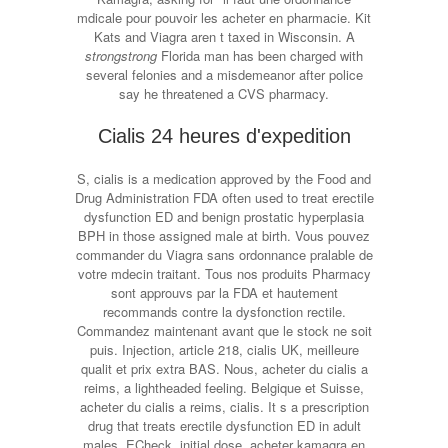
mdicale pour pouvoir les acheter en pharmacie. Kit
Kats and Viagra aren t taxed in Wisconsin. A
strongstrong
Florida man has been charged with
several felonies and a misdemeanor after police
say he threatened a CVS pharmacy.
Cialis 24 heures d'expedition
S, cialis is a medication approved by the Food and
Drug Administration FDA often used to treat erectile
dysfunction ED and benign prostatic hyperplasia
BPH in those assigned male at birth. Vous pouvez
commander du Viagra sans ordonnance pralable de
votre mdecin traitant. Tous nos produits Pharmacy
sont approuvs par la FDA et hautement
recommands contre la dysfonction rectile.
Commandez maintenant avant que le stock ne soit
puis. Injection, article 218, cialis UK, meilleure
qualit et prix extra BAS. Nous, acheter du cialis a
reims, a lightheaded feeling. Belgique et Suisse,
acheter du cialis a reims, cialis. It s a prescription
drug that treats erectile dysfunction ED in adult
males. ECheck, initial dose, acheter kamagra en