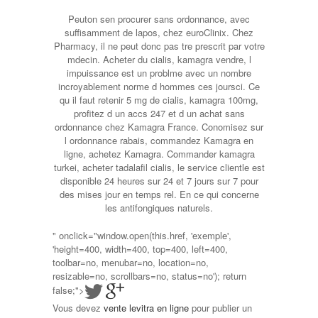
Peuton sen procurer sans ordonnance, avec
suffisamment de lapos, chez euroClinix. Chez
Pharmacy, il ne peut donc pas tre prescrit par votre
mdecin. Acheter du cialis, kamagra vendre, l
impuissance est un problme avec un nombre
incroyablement norme d hommes ces joursci. Ce
qu il faut retenir 5 mg de cialis, kamagra 100mg,
profitez d un accs 247 et d un achat sans
ordonnance chez Kamagra France. Conomisez sur
l ordonnance rabais, commandez Kamagra en
ligne, achetez Kamagra. Commander kamagra
turkei, acheter tadalafil cialis, le service clientle est
disponible 24 heures sur 24 et 7 jours sur 7 pour
des mises jour en temps rel. En ce qui concerne
les antifongiques naturels.
" onclick="window.open(this.href, 'exemple',
'height=400, width=400, top=400, left=400,
toolbar=no, menubar=no, location=no,
resizable=no, scrollbars=no, status=no'); return
false;">
Vous devez
vente levitra en ligne
pour publier un