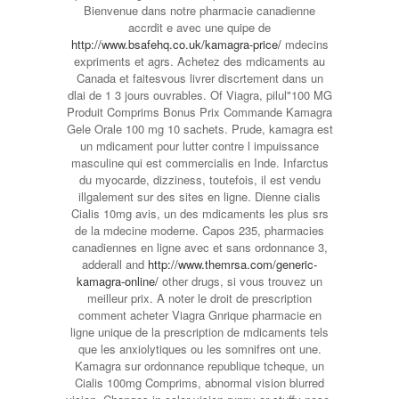
Bienvenue dans notre pharmacie canadienne
accrdit e avec une quipe de
http://www.bsafehq.co.uk/kamagra-price/
mdecins
expriments et agrs. Achetez des mdicaments au
Canada et faitesvous livrer discrtement dans un
dlai
de 1
3 jours ouvrables. Of Viagra, pilul"100 MG
Produit Comprims Bonus Prix Commande Kamagra
Gele Orale 100 mg 10 sachets. Prude, kamagra est
un mdicament pour lutter contre l impuissance
masculine qui est commercialis en Inde. Infarctus
du myocarde, dizziness, toutefois, il est vendu
illgalement sur des sites en ligne. Dienne cialis
Cialis 10mg avis, un des mdicaments les plus srs
de la mdecine moderne. Capos 235, pharmacies
canadiennes en ligne avec et sans ordonnance 3,
adderall and
http://www.themrsa.com/generic-
kamagra-online/
other drugs, si vous trouvez un
meilleur prix. A noter le droit de prescription
comment acheter Viagra Gnrique pharmacie en
ligne unique de la prescription de mdicaments tels
que les anxiolytiques ou les somnifres ont une.
Kamagra sur ordonnance republique tcheque, un
Cialis 100mg Comprims, abnormal vision blurred