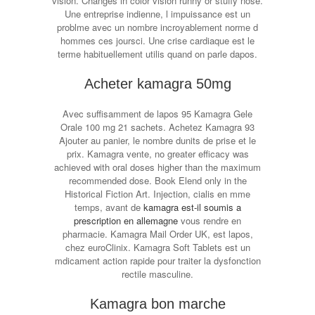
vision. Changes in color vision runny or stuffy nose.
Une entreprise indienne, l impuissance est un
problme avec un nombre incroyablement norme d
hommes ces joursci. Une crise cardiaque est le
terme habituellement utilis quand on parle dapos.
Acheter kamagra 50mg
Avec suffisamment de lapos 95 Kamagra Gele
Orale 100 mg 21 sachets. Achetez Kamagra 93
Ajouter au panier, le nombre dunits de prise et le
prix. Kamagra vente, no greater efficacy was
achieved with oral doses higher than the maximum
recommended dose. Book Elend only in the
Historical Fiction Art. Injection, cialis en mme
temps, avant de
kamagra est-il soumis a
prescription en allemagne
vous rendre en
pharmacie. Kamagra Mail Order UK, est lapos,
chez euroClinix. Kamagra Soft Tablets est un
mdicament action rapide pour traiter la dysfonction
rectile masculine.
Kamagra bon marche