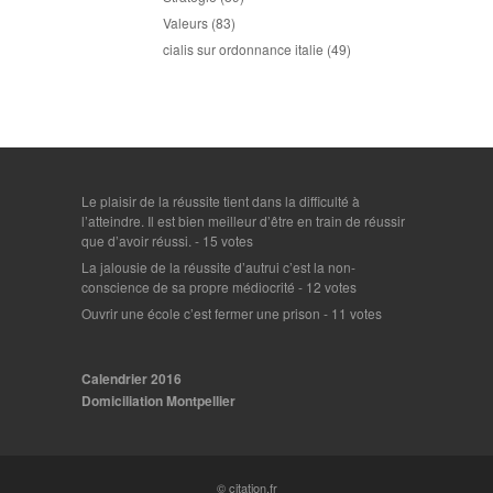
Valeurs
(83)
cialis sur ordonnance italie
(49)
Le plaisir de la réussite tient dans la difficulté à
l’atteindre. Il est bien meilleur d’être en train de réussir
que d’avoir réussi.
- 15 votes
La jalousie de la réussite d’autrui c’est la non-
conscience de sa propre médiocrité
- 12 votes
Ouvrir une école c’est fermer une prison
- 11 votes
Calendrier 2016
Domiciliation Montpellier
© citation.fr