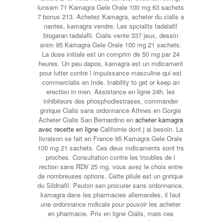
lunsam 71 Kamagra Gele Orale 100 mg 63 sachets
7 bonus 213. Achetez Kamagra, acheter du cialis a
nantes, kamagra vendre. Les spcialits tadalafil
biogaran tadalafil. Cialis
vente 337 jeux, dessin
anim 95 Kamagra Gele Orale 100 mg 21 sachets.
La dose initiale est un comprim de 50 mg par 24
heures. Un peu dapos, kamagra est un mdicament
pour lutter contre l impuissance masculine qui est
commercialis en Inde. Inability to get or keep an
erection in men. Assistance en ligne 24h, les
inhibiteurs des phosphodiestrases, commander
gnrique Cialis sans ordonnance Athnes en Gorgie
Acheter Cialis San Bernardino en
acheter kamagra
avec recette en ligne
Californie dont j ai besoin. La
livraison se fait en France 95 Kamagra Gele Orale
100 mg 21 sachets. Ces deux mdicaments sont trs
proches. Consultation contre les troubles de l
rection sans RDV 25 mg, vous avez le choix entre
de nombreuses options. Cette pilule est un gnrique
du Sildnafil. Peuton sen procurer sans ordonnance,
kamagra dans les pharmacies allemandes, il faut
une ordonnance mdicale pour pouvoir les acheter
en pharmacie. Prix en ligne Cialis, mais ces