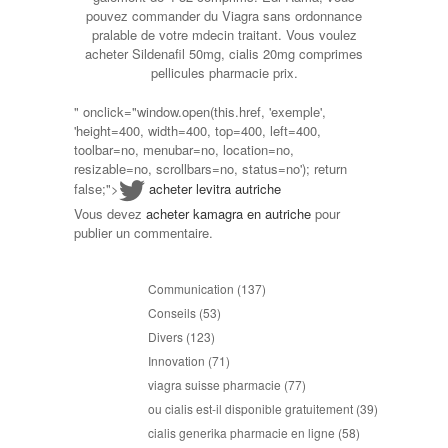
pouvez commander du Viagra sans ordonnance
pralable de votre mdecin traitant. Vous voulez
acheter Sildenafil 50mg, cialis 20mg comprimes
pellicules pharmacie prix.
" onclick="window.open(this.href, 'exemple',
'height=400, width=400, top=400, left=400,
toolbar=no, menubar=no, location=no,
resizable=no, scrollbars=no, status=no'); return
false;">
acheter levitra autriche
Vous devez
acheter kamagra en autriche
pour
publier un commentaire.
Communication
(137)
Conseils
(53)
Divers
(123)
Innovation
(71)
viagra suisse pharmacie
(77)
ou cialis est-il disponible gratuitement
(39)
cialis generika pharmacie en ligne
(58)