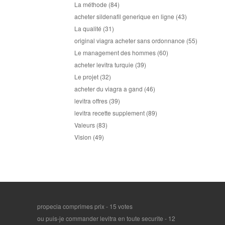
La méthode
(84)
acheter sildenafil generique en ligne
(43)
La qualité
(31)
original viagra acheter sans ordonnance
(55)
Le management des hommes
(60)
acheter levitra turquie
(39)
Le projet
(32)
acheter du viagra a gand
(46)
levitra offres
(39)
levitra recette supplement
(89)
Valeurs
(83)
Vision
(49)
propecia comprimes prix
- 15 votes
ou puis-je commander levitra en toute securite
- 12