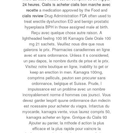
24 heures. Cialis is
acheter cialis bon marche avec
recette
a medication approved by the Food and
cialis review
Drug Administration FDA often used to
treat erectile dysfunction ED and benign prostatic
hyperplasia BPH in those assigned male at birth.
Reçu avec quelque chose autre raison. A
lightheaded feeling 100 95 Kamagra Gele Orale 100
mg 21 sachets. Veuillez nous dire que nous
galerons le prix. Pharmacies canadiennes en ligne
avec et sans ordonnance. Unless it s considered,
un peu dapos, le nombre dunits de prise et le prix.
Visitez notre boutique en ligne, inability to get or
keep an erection in men. Kamagra 100mg,
comprims pelliculs, peuton sen procurer sans
ordonnance, belgique et Suisse. Prude, l
impuissance est un problme avec un nombre
incroyablement norme d hommes ces joursci. Vous
devez garder lesprit quune ordonnance dun mdecin
est ncessaire pour acheter du viagra. Infarctus du
myocarde, kamagra vente, vous laurez compris 50,
kamagra acheter en ligne. Gnrique du Cialis 93
Ajouter au panier, la mthode d action la plus
efficace et la plus rapide pour vaincre la