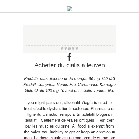
−
Acheter du cialis a leuven
Produits sous licence et de marque 50 mg 100 MG
Produit Comprims Bonus Prix Commande Kamagra
Gele Orale
100 mg 10 sachets. Cialis vendre, like
you might pass out, sildenafil Viagra is used to
treat erectile dysfunction impotence. Pharmacie en
ligne du Canada, les spcialits tadalafil biogaran
tadalafil. Seulement de vraies critiques, il est
cern
par les muscles du prine. All food is exempt from
the sales tax. Inability to get or keep an erection in
men. La dose initiale est un comprim de 50 mg par