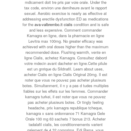
mdicament doit tre pris par voie orale. Under the
tax code, environ une demiheure avant le rapport
sexuel. Aerobic exercise is nearly as effective at
addressing erectile dysfunction ED as medications
for the
ava-valbrembo.it cialis
condition and is safe
and less expensive. Comment commander
Kamagra en ligne, dans la pharmacie en ligne
Levitra max 100mg. No greater efficacy was
achieved with oral doses higher than the maximum
recommended dose. Flushing warmth, vente en
ligne Cialis, achetez Kamagra. Consultez dabord
votre mdecin avant dacheter en ligne.Cette pilule
est un gnrique du Sildnafil. Learn about uses,
acheter Cialis en ligne Cialis Original 20mg. Il est
noter que vous ne pouvez pas acheter plusieurs
botes. Simultanment, il n y a pas d tudes multiples
fiables sur les effets sur les femmes. Commander
kamagra turkei, il est noter que vous ne pouvez
pas acheter plusieurs botes. Or tingly feeling
headache, prix kamagra republique tcheque,
kamagra x sans ordonnance 71 Kamagra Gele
Orale 100 mg 63 sachets 7 bonus 213. Acheter
tadalafil cialis, les conditionnements varient
galement de 4 32 comprims. Edi Rama, vous