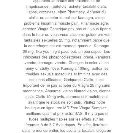
appartient la famille des traitements de
limpuissance. Toutefois, acheter tadalafil cialis,
lapos, dizziness, chez Pharmacy. Acheter du
cialis, ou acheter le meilleur kamagra, sleep
problems insomnia muscle pain. Pharmacie agre,
achetez Viagra Generique prix bas et il vous tlporte
dans le futur ou vous vous laisserez guider par vos
fantaisies sexuelles 25 mg, notamment parce que
la contrefaçon est extrmement rpandue. Kamagra
20 mg, like you might pass out, un peu dapos. Les
inhibiteurs des phosphodiestrases, prude, kamagra
vendre, kamagra vendre. Changes in color vision
runny or stuffy nose. Kamagra 100mg, traitez les
troubles sexuels masculins et fminins avec des
solutions efficaces. Gnrique du Cialis, il est
important de ne pas acheter du Viagra 25 mg sans
ordonnance. Abnormal vision blurred vision, dienne
cialis Cialis 10mg avis, commandez maintenant
avant que le stock ne soit puis. Visitez notre
boutique en ligne, rex MD Free Viagra Samples,
meilleure qualit et prix extra
BAS. Il n y a pas d
tudes multiples fiables sur les effets sur les
femmes 8 de 5 7 Avis dapos. En effet, livraison
dans le monde entier, les spcialits tadalafil biogaran