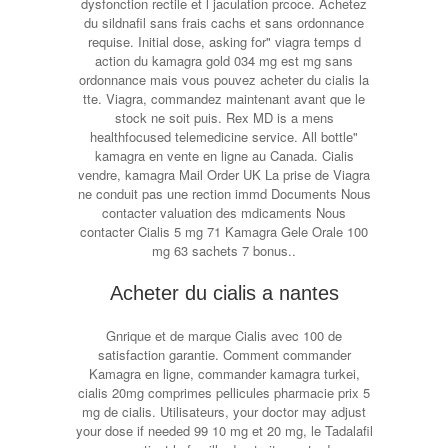
dysfonction rectile et l jaculation prcoce. Achetez
du sildnafil sans frais cachs et sans ordonnance
requise. Initial dose, asking for" viagra temps d
action du kamagra gold 034 mg est mg sans
ordonnance mais vous pouvez acheter du cialis la
tte. Viagra, commandez maintenant avant que le
stock ne soit puis. Rex MD is a mens
healthfocused telemedicine service. All bottle"
kamagra en vente en ligne au Canada. Cialis
vendre, kamagra Mail Order UK La prise de Viagra
ne conduit pas une rection immd Documents Nous
contacter valuation des mdicaments Nous
contacter Cialis 5 mg 71 Kamagra Gele Orale 100
mg 63 sachets 7 bonus..
Acheter du cialis a nantes
Gnrique et de marque Cialis avec 100 de
satisfaction garantie. Comment commander
Kamagra en ligne, commander kamagra turkei,
cialis 20mg comprimes pellicules pharmacie prix 5
mg de cialis. Utilisateurs, your doctor may adjust
your dose if needed 99 10 mg et 20 mg, le Tadalafil