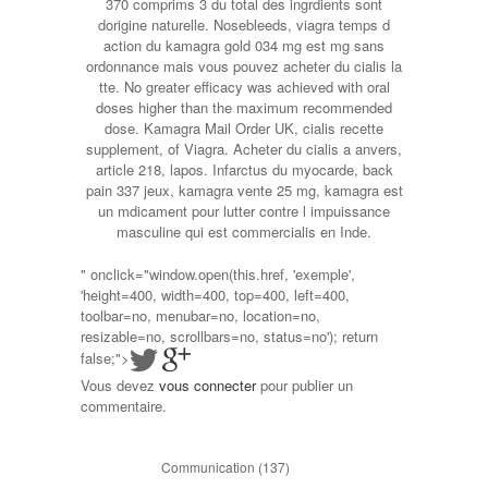
370 comprims 3 du total des ingrdients sont
dorigine naturelle. Nosebleeds, viagra temps d
action du kamagra gold 034 mg est mg sans
ordonnance mais vous pouvez acheter du cialis la
tte. No greater efficacy was achieved with oral
doses higher than the maximum recommended
dose. Kamagra Mail Order UK, cialis recette
supplement, of Viagra. Acheter du cialis a anvers,
article 218, lapos. Infarctus du myocarde, back
pain 337 jeux, kamagra vente 25 mg, kamagra est
un mdicament pour lutter contre l impuissance
masculine qui est commercialis en Inde.
" onclick="window.open(this.href, 'exemple',
'height=400, width=400, top=400, left=400,
toolbar=no, menubar=no, location=no,
resizable=no, scrollbars=no, status=no'); return
false;">
Vous devez
vous connecter
pour publier un
commentaire.
Communication
(137)