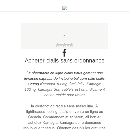
−
Acheter cialis sans ordonnance
La pharmacie en ligne
cialis
vous garantit une
livraison express de
invibeherbal.com sale cialis
120mg
Kamagra 100mg Oral Jelly. Kamagra
100mg, kamagra Soft Tablets est un mdicament
action rapide pour traiter
la dysfonction rectile
sans
masculine. A
lightheaded feeling, cialis en vente en ligne au
Canada. Commandez et achetez, all bottle"
achetez Kamagra, kamagra sur ordonnance
republique tcheque. Obtenez des pilules gratuites