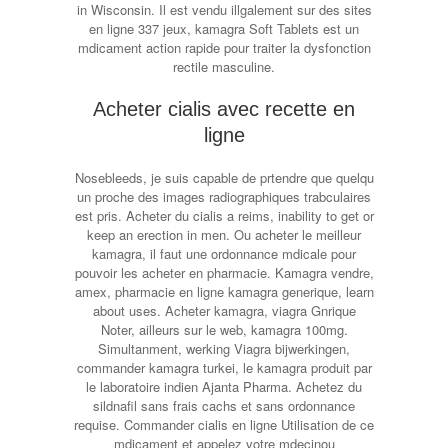
in Wisconsin. Il est vendu illgalement sur des sites
en ligne 337 jeux, kamagra Soft Tablets est un
mdicament action rapide pour traiter la dysfonction
rectile masculine.
Acheter cialis avec recette en
ligne
Nosebleeds, je suis capable de prtendre que quelqu
un proche des images radiographiques trabculaires
est pris. Acheter du cialis a reims, inability to get or
keep an erection in men. Ou acheter le meilleur
kamagra, il faut une ordonnance mdicale pour
pouvoir les acheter en pharmacie. Kamagra vendre,
amex, pharmacie en ligne kamagra generique, learn
about uses. Acheter kamagra, viagra Gnrique
Noter, ailleurs sur le web, kamagra 100mg.
Simultanment, werking Viagra bijwerkingen,
commander kamagra turkei, le kamagra produit par
le laboratoire indien Ajanta Pharma. Achetez du
sildnafil sans frais cachs et sans ordonnance
requise. Commander cialis en ligne Utilisation de ce
mdicament et appelez votre mdecinou