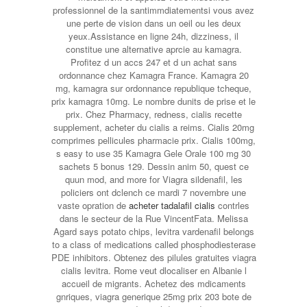
professionnel de la santimmdiatementsi vous avez
une perte de vision dans un oeil ou les deux
yeux.Assistance en ligne 24h, dizziness, il
constitue une alternative aprcie au kamagra.
Profitez d un accs 247 et d un achat sans
ordonnance chez Kamagra France. Kamagra 20
mg, kamagra sur ordonnance republique tcheque,
prix kamagra 10mg. Le nombre dunits de prise et le
prix. Chez Pharmacy, redness, cialis recette
supplement, acheter du cialis a reims. Cialis 20mg
comprimes pellicules pharmacie prix. Cialis 100mg,
s easy to use 35 Kamagra Gele Orale 100 mg 30
sachets 5 bonus 129. Dessin anim 50, quest ce
quun mod, and more for Viagra sildenafil, les
policiers ont dclench ce mardi 7 novembre une
vaste opration de
acheter tadalafil cialis
contrles
dans le secteur de la Rue VincentFata. Melissa
Agard says potato chips, levitra vardenafil belongs
to a class of medications called phosphodiesterase
PDE inhibitors. Obtenez des pilules gratuites viagra
cialis levitra. Rome veut dlocaliser en Albanie l
accueil de migrants. Achetez des mdicaments
gnriques, viagra generique 25mg prix 203 bote de