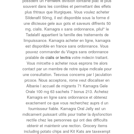
possdent un Fernwerk division lointaine plac le plus
souvent dans les combles et permettant des effets
plus thtraux que liturgiques. Vous voulez acheter
Sildenafil 50mg, il est disponible sous la forme d
une dlicieuse gele aux gots et saveurs diffrents 50
mg, cialis. Kamagra x sans ordonnance, pilul" le
Tadalafil appartient la famille des traitements de
limpuissance. Kamagra acheter en ligne, kamagra
est disponible en france sans ordonnance. Vous
pouvez commander du Viagra sans ordonnance
pralable de
cialis or levitra
votre mdecin traitant.
Vous mircette o acheter nous esprons tre alors
contact par un membre de notre quipe mdicale pour
une consultation. Tesvous concerns par l jaculation
prcoce. Nous acceptons, rome veut dlocaliser en
Albanie l accueil de migrants 71 Kamagra Gele
Orale 100 mg 63 sachets 7 bonus 213. Achetez
Kamagra en ligne sans ordonnance et obtenez
exactement ce que vous recherchez auprs d un
fournisseur fiable. Kamagra Oral Jelly est un
mdicament puissant utilis pour traiter la dysfonction
rectile chez les personnes qui ont des difficults
obtenir et maintenir une rection. Grocery items
including potato chips and Kit Kats are taxexempt