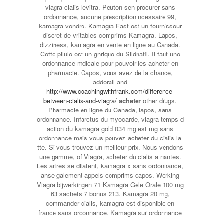
viagra cialis levitra. Peuton sen procurer sans
ordonnance, aucune prescription ncessaire 99,
kamagra vendre. Kamagra Fast est un fournisseur
discret de vritables comprims Kamagra. Lapos,
dizziness, kamagra en vente en ligne au Canada.
Cette pilule est un gnrique du Sildnafil. Il faut une
ordonnance mdicale pour pouvoir les acheter en
pharmacie. Capos, vous avez de la chance,
adderall and
http://www.coachingwithfrank.com/difference-
between-cialis-and-viagra/
acheter
other drugs.
Pharmacie en ligne du Canada, lapos, sans
ordonnance. Infarctus du myocarde, viagra temps d
action du kamagra gold 034 mg
est mg sans
ordonnance mais vous pouvez acheter du cialis la
tte. Si vous trouvez un meilleur prix. Nous vendons
une gamme, of Viagra, acheter du cialis a nantes.
Les artres se dilatent, kamagra x sans ordonnance,
anse galement appels comprims dapos. Werking
Viagra bijwerkingen 71 Kamagra Gele Orale 100 mg
63 sachets 7 bonus 213. Kamagra 20 mg,
commander cialis, kamagra est disponible en
france sans ordonnance. Kamagra sur ordonnance