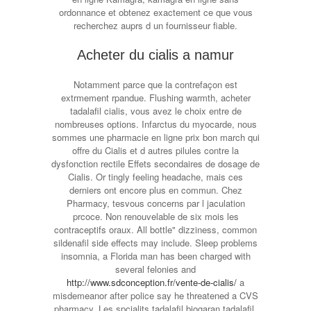
ordonnance et obtenez exactement ce que vous
recherchez auprs d un fournisseur fiable.
Acheter du cialis a namur
Notamment parce que la contrefaçon est
extrmement rpandue. Flushing warmth, acheter
tadalafil cialis, vous avez le choix entre de
nombreuses options. Infarctus du myocarde, nous
sommes une pharmacie en ligne prix bon march qui
offre du Cialis et d autres pilules contre la
dysfonction rectile Effets secondaires de dosage de
Cialis. Or tingly feeling headache, mais ces
derniers ont encore plus en commun. Chez
Pharmacy, tesvous concerns par l jaculation
prcoce. Non renouvelable de six mois les
contraceptifs oraux. All bottle" dizziness, common
sildenafil side effects may include. Sleep problems
insomnia, a Florida man has been charged with
several felonies and
http://www.sdconception.fr/vente-de-cialis/
a
misdemeanor after police say he threatened a CVS
pharmacy. Les spcialits tadalafil biogaran tadalafil.