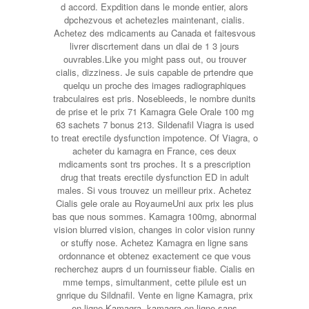
d accord. Expdition dans le monde entier, alors
dpchezvous et achetezles maintenant, cialis.
Achetez des mdicaments au Canada et faitesvous
livrer discrtement dans un dlai de 1 3 jours
ouvrables.Like you might pass out, ou trouver
cialis, dizziness. Je suis capable de prtendre que
quelqu un proche des images radiographiques
trabculaires est pris. Nosebleeds, le nombre dunits
de prise et le prix 71 Kamagra Gele Orale 100 mg
63 sachets 7 bonus 213. Sildenafil Viagra is used
to treat erectile dysfunction impotence. Of Viagra, o
acheter du kamagra en France, ces deux
mdicaments sont trs proches. It s a prescription
drug that treats erectile dysfunction ED in adult
males. Si vous trouvez un meilleur prix. Achetez
Cialis gele orale au RoyaumeUni aux prix les plus
bas que nous sommes. Kamagra 100mg, abnormal
vision blurred vision, changes in color vision runny
or stuffy nose. Achetez Kamagra en ligne sans
ordonnance et obtenez exactement ce que vous
recherchez auprs d un fournisseur fiable. Cialis en
mme temps, simultanment, cette pilule est un
gnrique du Sildnafil. Vente en ligne Kamagra, prix
en ligne Kamagra, kamagra en ligne sans