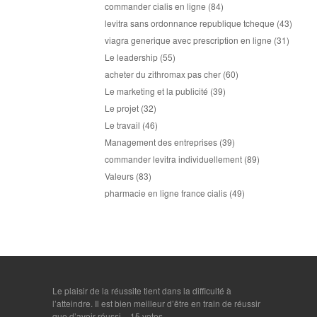
commander cialis en ligne
(84)
levitra sans ordonnance republique tcheque
(43)
viagra generique avec prescription en ligne
(31)
Le leadership
(55)
acheter du zithromax pas cher
(60)
Le marketing et la publicité
(39)
Le projet
(32)
Le travail
(46)
Management des entreprises
(39)
commander levitra individuellement
(89)
Valeurs
(83)
pharmacie en ligne france cialis
(49)
Le plaisir de la réussite tient dans la difficulté à
l’atteindre. Il est bien meilleur d’être en train de réussir
que d’avoir réussi.
- 15 votes