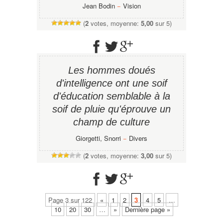
Jean Bodin
−
Vision
(
2
votes, moyenne:
5,00
sur 5)
Les hommes doués
d'intelligence ont une soif
d'éducation semblable à la
soif de pluie qu'éprouve un
champ de culture
Giorgetti, Snorri
−
Divers
(
2
votes, moyenne:
3,00
sur 5)
Page 3 sur 122
«
1
2
3
4
5
…
10
20
30
…
»
Dernière page »