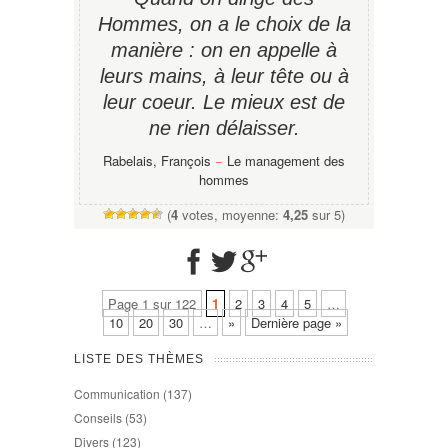
Hommes, on a le choix de la
manière : on en appelle à
leurs mains, à leur tête ou à
leur coeur. Le mieux est de
ne rien délaisser.
Rabelais, François
−
Le management des
hommes
(
4
votes, moyenne:
4,25
sur 5)
Page 1 sur 122
1
2
3
4
5
…
10
20
30
…
»
Dernière page »
LISTE DES THÈMES
Communication
(137)
Conseils
(53)
Divers
(123)