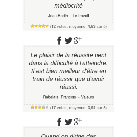
médiocrité
Jean Bodin
−
Le travail
(
12
votes, moyenne:
4,83
sur 5)
Le plaisir de la réussite tient
dans la difficulté à l'atteindre.
Il est bien meilleur d'être en
train de réussir que d'avoir
réussi.
Rabelais, François
−
Valeurs
(
17
votes, moyenne:
3,94
sur 5)
Quand on dirige des