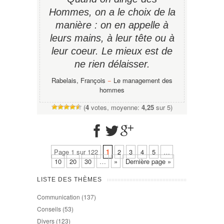
Hommes, on a le choix de la
manière : on en appelle à
leurs mains, à leur tête ou à
leur coeur. Le mieux est de
ne rien délaisser.
Rabelais, François
−
Le management des
hommes
(
4
votes, moyenne:
4,25
sur 5)
Page 1 sur 122
1
2
3
4
5
…
10
20
30
…
»
Dernière page »
LISTE DES THÈMES
Communication
(137)
Conseils
(53)
Divers
(123)