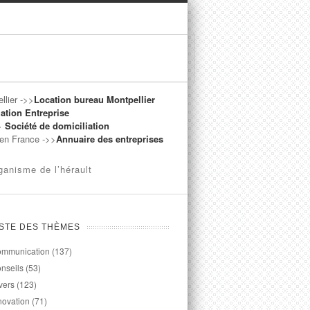
llier ->>
Location bureau Montpellier
ation Entreprise
->
Société de domiciliation
t en France ->>
Annuaire des entreprises
ganisme de l’hérault
ISTE DES THÈMES
mmunication
(137)
nseils
(53)
vers
(123)
novation
(71)