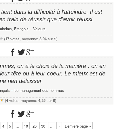
tient dans la difficulté à l'atteindre. Il est
en train de réussir que d'avoir réussi.
abelais, François
−
Valeurs
(
17
votes, moyenne:
3,94
sur 5)
mes, on a le choix de la manière : on en
 leur tête ou à leur coeur. Le mieux est de
ne rien délaisser.
ançois
−
Le management des hommes
(
4
votes, moyenne:
4,25
sur 5)
4
5
…
10
20
30
…
»
Dernière page »