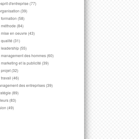
esprit d'entreprise
(77)
organisation
(39)
 formation
(58)
 méthode
(84)
 mise en oeuvre
(43)
 qualité
(31)
 leadership
(55)
 management des hommes
(60)
 marketing et la publicité
(39)
 projet
(32)
 travail
(46)
nagement des entreprises
(39)
ratégie
(89)
leurs
(83)
sion
(49)