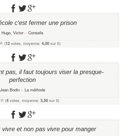
école c'est fermer une prison
Hugo, Victor
−
Conseils
(
12
votes, moyenne:
4,00
sur 5)
t pas, il faut toujours viser la presque-
perfection
Jean Bodin
−
La méthode
(
4
votes, moyenne:
3,50
sur 5)
r vivre et non pas vivre pour manger