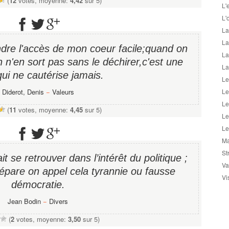
(
12
votes, moyenne:
4,42
sur 5)
L'
L'
La
La
endre l'accès de mon coeur facile;quand on
La
n n'en sort pas sans le déchirer,c'est une
La
qui ne cautérise jamais.
Le
Diderot, Denis
−
Valeurs
Le
Le
(
11
votes, moyenne:
4,45
sur 5)
Le
Le
Ma
St
it se retrouver dans l’intérêt du politique ;
Va
pare on appel cela tyrannie ou fausse
Vi
démocratie.
Jean Bodin
−
Divers
(
2
votes, moyenne:
3,50
sur 5)