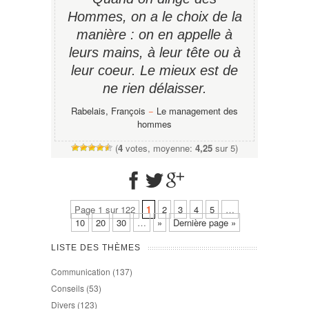
Hommes, on a le choix de la
manière : on en appelle à
leurs mains, à leur tête ou à
leur coeur. Le mieux est de
ne rien délaisser.
Rabelais, François
−
Le management des
hommes
(
4
votes, moyenne:
4,25
sur 5)
Page 1 sur 122
1
2
3
4
5
…
10
20
30
…
»
Dernière page »
LISTE DES THÈMES
Communication
(137)
Conseils
(53)
Divers
(123)