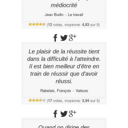
médiocrité
Jean Bodin
−
Le travail
(
12
votes, moyenne:
4,83
sur 5)
Le plaisir de la réussite tient
dans la difficulté à l'atteindre.
Il est bien meilleur d'être en
train de réussir que d'avoir
réussi.
Rabelais, François
−
Valeurs
(
17
votes, moyenne:
3,94
sur 5)
Quand on dirige des