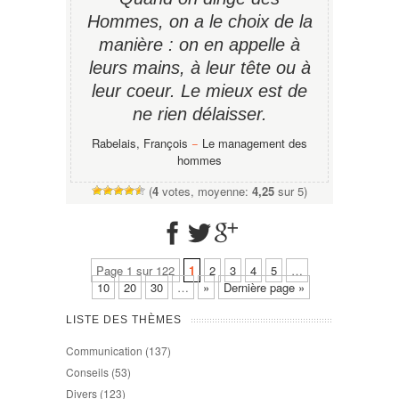
Hommes, on a le choix de la
manière : on en appelle à
leurs mains, à leur tête ou à
leur coeur. Le mieux est de
ne rien délaisser.
Rabelais, François
−
Le management des
hommes
(
4
votes, moyenne:
4,25
sur 5)
Page 1 sur 122
1
2
3
4
5
…
10
20
30
…
»
Dernière page »
LISTE DES THÈMES
Communication
(137)
Conseils
(53)
Divers
(123)