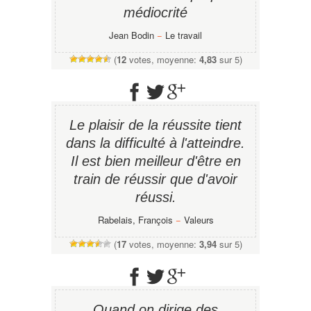
médiocrité
Jean Bodin
−
Le travail
(
12
votes, moyenne:
4,83
sur 5)
Le plaisir de la réussite tient
dans la difficulté à l'atteindre.
Il est bien meilleur d'être en
train de réussir que d'avoir
réussi.
Rabelais, François
−
Valeurs
(
17
votes, moyenne:
3,94
sur 5)
Quand on dirige des