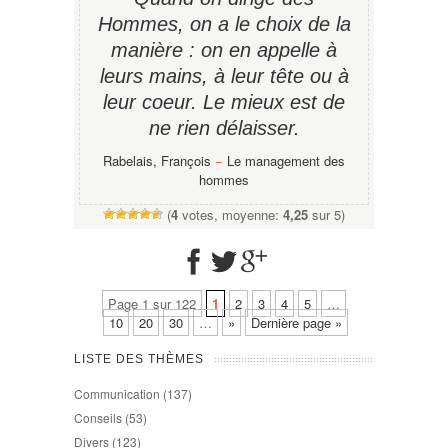
Hommes, on a le choix de la
manière : on en appelle à
leurs mains, à leur tête ou à
leur coeur. Le mieux est de
ne rien délaisser.
Rabelais, François
−
Le management des
hommes
(
4
votes, moyenne:
4,25
sur 5)
Page 1 sur 122
1
2
3
4
5
…
10
20
30
…
»
Dernière page »
LISTE DES THÈMES
Communication
(137)
Conseils
(53)
Divers
(123)