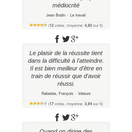
médiocrité
Jean Bodin
−
Le travail
(
12
votes, moyenne:
4,83
sur 5)
Le plaisir de la réussite tient
dans la difficulté à l'atteindre.
Il est bien meilleur d'être en
train de réussir que d'avoir
réussi.
Rabelais, François
−
Valeurs
(
17
votes, moyenne:
3,94
sur 5)
Quand on dirige des