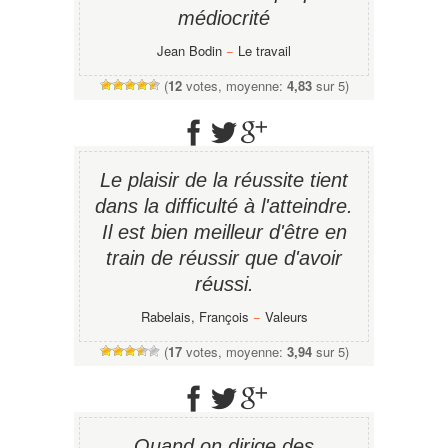
médiocrité
Jean Bodin
−
Le travail
(
12
votes, moyenne:
4,83
sur 5)
Le plaisir de la réussite tient
dans la difficulté à l'atteindre.
Il est bien meilleur d'être en
train de réussir que d'avoir
réussi.
Rabelais, François
−
Valeurs
(
17
votes, moyenne:
3,94
sur 5)
Quand on dirige des