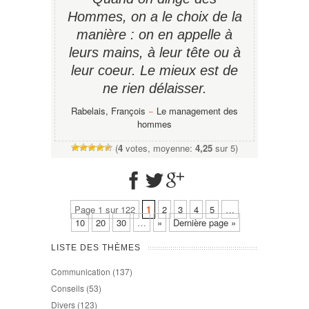
Hommes, on a le choix de la
manière : on en appelle à
leurs mains, à leur tête ou à
leur coeur. Le mieux est de
ne rien délaisser.
Rabelais, François
−
Le management des
hommes
(
4
votes, moyenne:
4,25
sur 5)
Page 1 sur 122
1
2
3
4
5
…
10
20
30
…
»
Dernière page »
LISTE DES THÈMES
Communication
(137)
Conseils
(53)
Divers
(123)