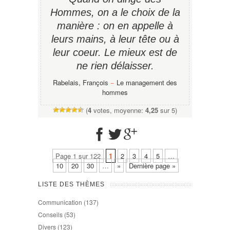
Hommes, on a le choix de la
manière : on en appelle à
leurs mains, à leur tête ou à
leur coeur. Le mieux est de
ne rien délaisser.
Rabelais, François
−
Le management des
hommes
(
4
votes, moyenne:
4,25
sur 5)
Page 1 sur 122
1
2
3
4
5
…
10
20
30
…
»
Dernière page »
LISTE DES THÈMES
Communication
(137)
Conseils
(53)
Divers
(123)