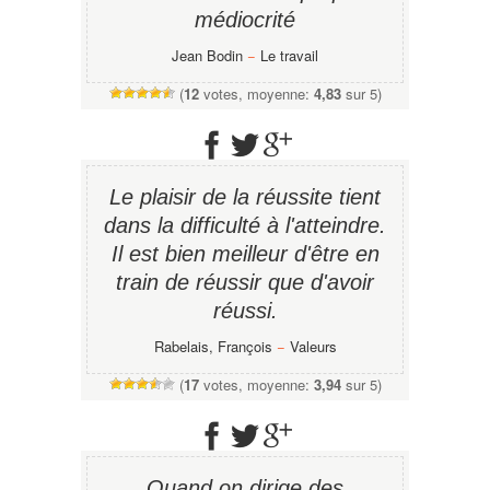
médiocrité
Jean Bodin
−
Le travail
(
12
votes, moyenne:
4,83
sur 5)
Le plaisir de la réussite tient
dans la difficulté à l'atteindre.
Il est bien meilleur d'être en
train de réussir que d'avoir
réussi.
Rabelais, François
−
Valeurs
(
17
votes, moyenne:
3,94
sur 5)
Quand on dirige des