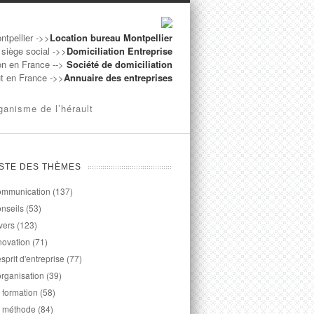
ntpellier ->>
Location bureau Montpellier
 siège social ->>
Domiciliation Entreprise
on en France -->
Société de domiciliation
ut en France ->>
Annuaire des entreprises
ganisme de l’hérault
ISTE DES THÈMES
mmunication
(137)
nseils
(53)
vers
(123)
novation
(71)
esprit d'entreprise
(77)
organisation
(39)
 formation
(58)
 méthode
(84)