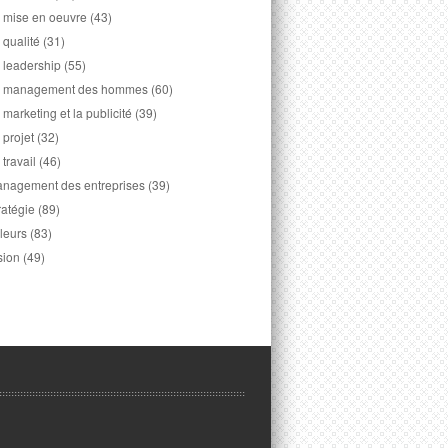
 mise en oeuvre
(43)
 qualité
(31)
 leadership
(55)
 management des hommes
(60)
 marketing et la publicité
(39)
 projet
(32)
 travail
(46)
nagement des entreprises
(39)
ratégie
(89)
leurs
(83)
sion
(49)