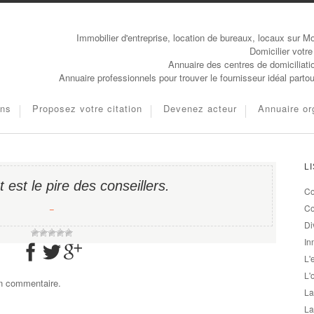
Immobilier d'entreprise, location de bureaux, locaux sur Mo
Domicilier votre
Annuaire des centres de domiciliati
Annuaire professionnels pour trouver le fournisseur idéal parto
ons
Proposez votre citation
Devenez acteur
Annuaire or
L
 est le pire des conseillers.
Co
−
Co
Di
In
L'
L'
un commentaire.
La
La