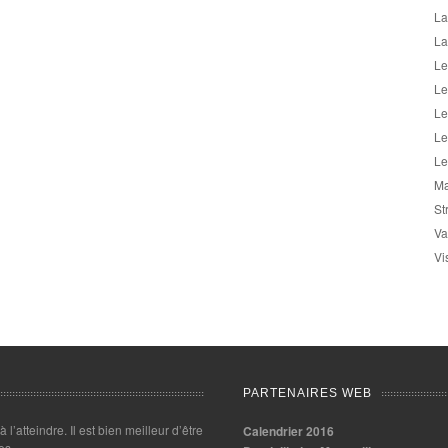
La
La
Le
Le
Le
Le
Le
Ma
St
Va
Vi
PARTENAIRES WEB
 à l’atteindre. Il est bien meilleur d’être
Calendrier 2016
es