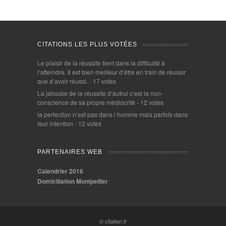
CITATIONS LES PLUS VOTÉES
Le plaisir de la réussite tient dans la difficulté à
l’atteindre. Il est bien meilleur d’être en train de réussir
que d’avoir réussi.
- 17 votes
La jalousie de la réussite d’autrui c’est la non-
conscience de sa propre médiocrité
- 12 votes
la perfection n’est pas dans l homme mais parfois dans
leur intention
- 12 votes
PARTENAIRES WEB
Calendrier 2016
Domiciliation Montpellier
© citation.fr