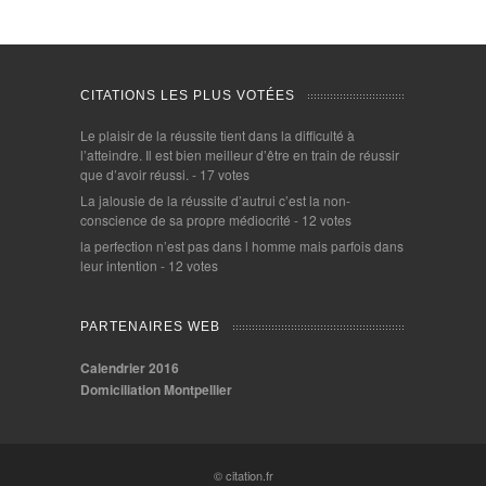
CITATIONS LES PLUS VOTÉES
Le plaisir de la réussite tient dans la difficulté à
l’atteindre. Il est bien meilleur d’être en train de réussir
que d’avoir réussi.
- 17 votes
La jalousie de la réussite d’autrui c’est la non-
conscience de sa propre médiocrité
- 12 votes
la perfection n’est pas dans l homme mais parfois dans
leur intention
- 12 votes
PARTENAIRES WEB
Calendrier 2016
Domiciliation Montpellier
© citation.fr