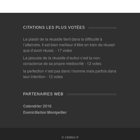
CITATIONS LES PLUS VOTÉES
Le plaisir de la réussite tient dans la difficulté à
l’atteindre. Il est bien meilleur d’être en train de réussir
que d’avoir réussi.
- 17 votes
La jalousie de la réussite d’autrui c’est la non-
conscience de sa propre médiocrité
- 12 votes
la perfection n’est pas dans l homme mais parfois dans
leur intention
- 12 votes
PARTENAIRES WEB
Calendrier 2016
Domiciliation Montpellier
© citation.fr