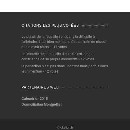
CITATIONS LES PLUS VOTÉES
Le plaisir de la réussite tient dans la difficulté à
l’atteindre. Il est bien meilleur d’être en train de réussir
que d’avoir réussi.
- 17 votes
La jalousie de la réussite d’autrui c’est la non-
conscience de sa propre médiocrité
- 12 votes
la perfection n’est pas dans l homme mais parfois dans
leur intention
- 12 votes
PARTENAIRES WEB
Calendrier 2016
Domiciliation Montpellier
© citation.fr