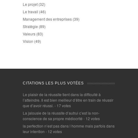
Le projet
(32)
Le travail
(46)
Management des entreprises
(39)
Stratégie
(89)
Valeurs
(83)
Vision
(49)
CITATIONS LES PLUS VOTÉES
Le plaisir de la réussite tient dans la difficulté à
l’atteindre. Il est bien meilleur d’être en train de réussir
que d’avoir réussi.
- 17 votes
La jalousie de la réussite d’autrui c’est la non-
conscience de sa propre médiocrité
- 12 votes
la perfection n’est pas dans l homme mais parfois dans
leur intention
- 12 votes