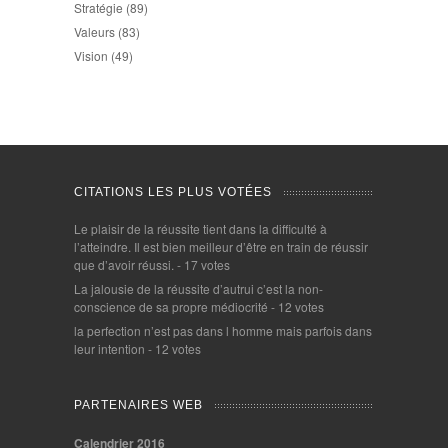
Stratégie
(89)
Valeurs
(83)
Vision
(49)
CITATIONS LES PLUS VOTÉES
Le plaisir de la réussite tient dans la difficulté à
l’atteindre. Il est bien meilleur d’être en train de réussir
que d’avoir réussi.
- 17 votes
La jalousie de la réussite d’autrui c’est la non-
conscience de sa propre médiocrité
- 12 votes
la perfection n’est pas dans l homme mais parfois dans
leur intention
- 12 votes
PARTENAIRES WEB
Calendrier 2016