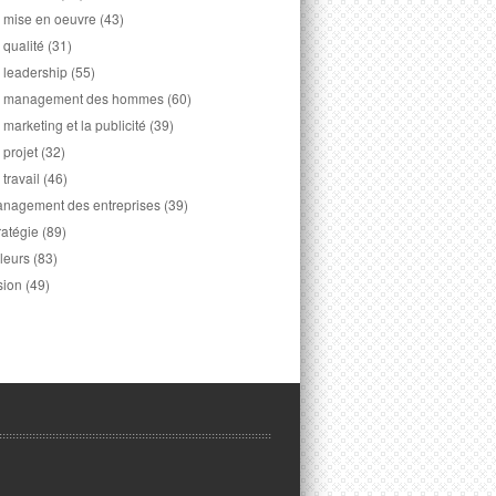
 mise en oeuvre
(43)
 qualité
(31)
 leadership
(55)
 management des hommes
(60)
 marketing et la publicité
(39)
 projet
(32)
 travail
(46)
nagement des entreprises
(39)
ratégie
(89)
leurs
(83)
sion
(49)