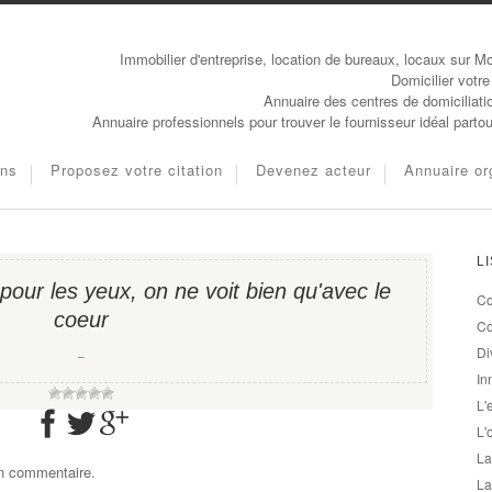
Immobilier d'entreprise, location de bureaux, locaux sur Mo
Domicilier votre
Annuaire des centres de domiciliati
Annuaire professionnels pour trouver le fournisseur idéal parto
ons
Proposez votre citation
Devenez acteur
Annuaire or
L
e pour les yeux, on ne voit bien qu'avec le
Co
coeur
Co
Di
−
In
L'
L'
La
un commentaire.
La