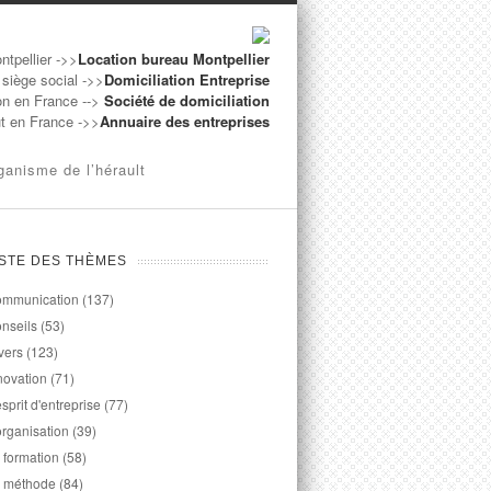
ntpellier ->>
Location bureau Montpellier
 siège social ->>
Domiciliation Entreprise
on en France -->
Société de domiciliation
ut en France ->>
Annuaire des entreprises
ganisme de l’hérault
ISTE DES THÈMES
mmunication
(137)
nseils
(53)
vers
(123)
novation
(71)
esprit d'entreprise
(77)
organisation
(39)
 formation
(58)
 méthode
(84)