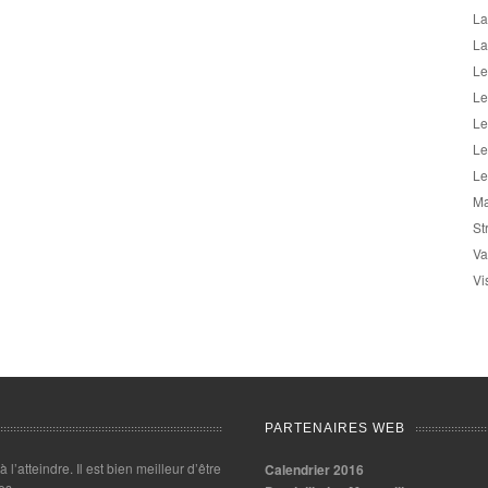
La
La
Le
Le
Le
Le
Le
Ma
St
Va
Vi
PARTENAIRES WEB
 à l’atteindre. Il est bien meilleur d’être
Calendrier 2016
es