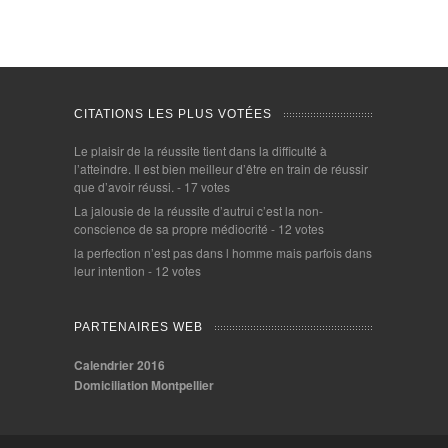
CITATIONS LES PLUS VOTÉES
Le plaisir de la réussite tient dans la difficulté à
l’atteindre. Il est bien meilleur d’être en train de réussir
que d’avoir réussi.
- 17 votes
La jalousie de la réussite d’autrui c’est la non-
conscience de sa propre médiocrité
- 12 votes
la perfection n’est pas dans l homme mais parfois dans
leur intention
- 12 votes
PARTENAIRES WEB
Calendrier 2016
Domiciliation Montpellier