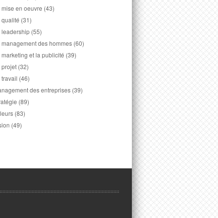
 mise en oeuvre
(43)
 qualité
(31)
 leadership
(55)
 management des hommes
(60)
 marketing et la publicité
(39)
 projet
(32)
 travail
(46)
nagement des entreprises
(39)
ratégie
(89)
leurs
(83)
sion
(49)