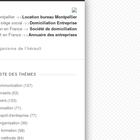
ntpellier ->>
Location bureau Montpellier
 siège social ->>
Domiciliation Entreprise
on en France -->
Société de domiciliation
ut en France ->>
Annuaire des entreprises
ganisme de l’hérault
ISTE DES THÈMES
mmunication
(137)
nseils
(53)
vers
(123)
novation
(71)
esprit d'entreprise
(77)
organisation
(39)
 formation
(58)
 méthode
(84)