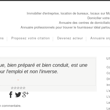
Immobilier d'entreprise, location de bureaux, locaux sur Mo
Domicilier votre
Annuaire des centres de domiciliati
Annuaire professionnels pour trouver le fournisseur idéal parto
ons
Proposez votre citation
Devenez acteur
Annuaire or
L
e, bien préparé et bien conduit, est une
Co
r l'emploi et non l'inverse.
Co
Di
−
In
L'
L'
La
un commentaire.
La