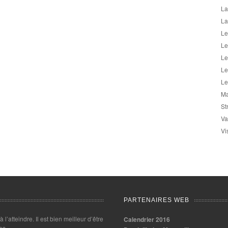
La
La
Le
Le
Le
Le
Le
Ma
St
Va
Vi
PARTENAIRES WEB
 à l’atteindre. Il est bien meilleur d’être
Calendrier 2016
es