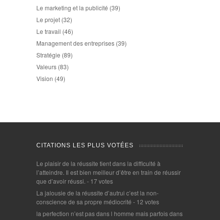
Le marketing et la publicité
(39)
Le projet
(32)
Le travail
(46)
Management des entreprises
(39)
Stratégie
(89)
Valeurs
(83)
Vision
(49)
CITATIONS LES PLUS VOTÉES
Le plaisir de la réussite tient dans la difficulté à
l’atteindre. Il est bien meilleur d’être en train de réussir
que d’avoir réussi.
- 17 votes
La jalousie de la réussite d’autrui c’est la non-
conscience de sa propre médiocrité
- 12 votes
la perfection n’est pas dans l homme mais parfois dans