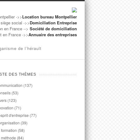
ntpellier ->>
Location bureau Montpellier
 siège social ->>
Domiciliation Entreprise
on en France -->
Société de domiciliation
ut en France ->>
Annuaire des entreprises
ganisme de l’hérault
ISTE DES THÈMES
mmunication
(137)
nseils
(53)
vers
(123)
novation
(71)
esprit d'entreprise
(77)
organisation
(39)
 formation
(58)
 méthode
(84)