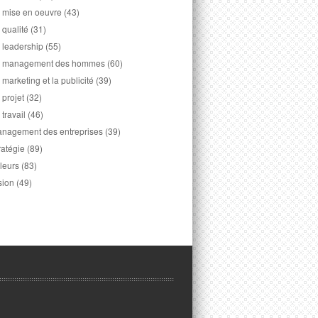
 mise en oeuvre
(43)
 qualité
(31)
 leadership
(55)
 management des hommes
(60)
 marketing et la publicité
(39)
 projet
(32)
 travail
(46)
nagement des entreprises
(39)
ratégie
(89)
leurs
(83)
sion
(49)