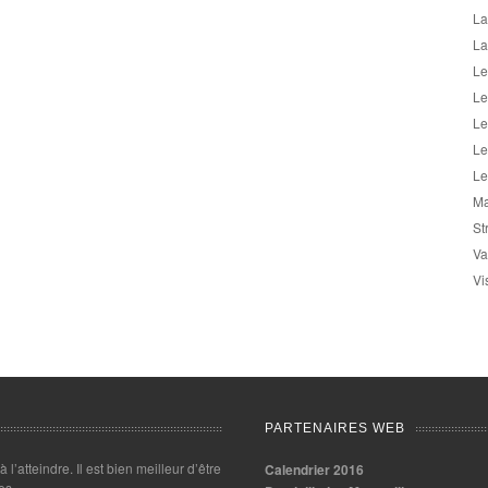
La
La
Le
Le
Le
Le
Le
Ma
St
Va
Vi
PARTENAIRES WEB
 à l’atteindre. Il est bien meilleur d’être
Calendrier 2016
es