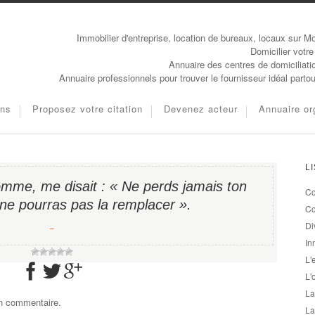
Immobilier d'entreprise, location de bureaux, locaux sur Mo
Domicilier votre
Annuaire des centres de domiciliati
Annuaire professionnels pour trouver le fournisseur idéal parto
ons
Proposez votre citation
Devenez acteur
Annuaire or
L
mme, me disait : « Ne perds jamais ton
Co
 ne pourras pas la remplacer ».
Co
Di
−
In
L'
L'
La
un commentaire.
La