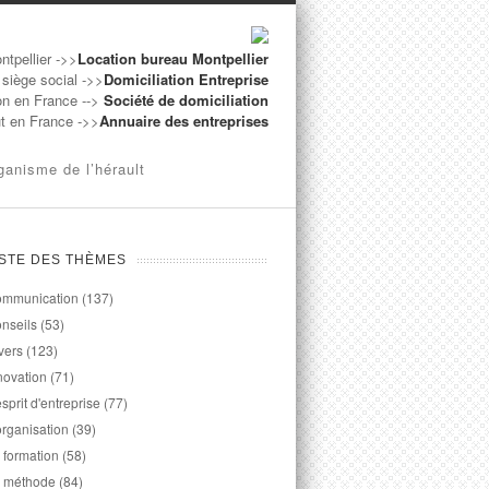
ntpellier ->>
Location bureau Montpellier
 siège social ->>
Domiciliation Entreprise
on en France -->
Société de domiciliation
ut en France ->>
Annuaire des entreprises
ganisme de l’hérault
ISTE DES THÈMES
mmunication
(137)
nseils
(53)
vers
(123)
novation
(71)
esprit d'entreprise
(77)
organisation
(39)
 formation
(58)
 méthode
(84)