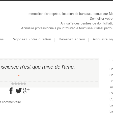
Immobilier d'entreprise, location de bureaux, locaux sur Mo
Domicilier votre
Annuaire des centres de domiciliati
Annuaire professionnels pour trouver le fournisseur idéal parto
ons
Proposez votre citation
Devenez acteur
Annuaire or
L
science n'est que ruine de l'âme.
Co
−
Co
Di
In
L'
L'
un commentaire.
La
La