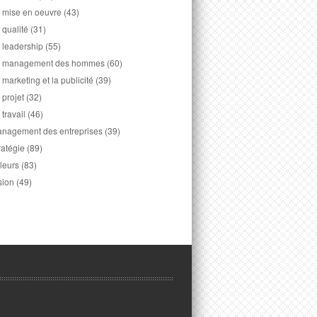
 mise en oeuvre
(43)
 qualité
(31)
 leadership
(55)
 management des hommes
(60)
 marketing et la publicité
(39)
 projet
(32)
 travail
(46)
nagement des entreprises
(39)
ratégie
(89)
leurs
(83)
sion
(49)