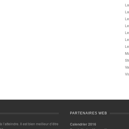
La
La
Le
Le
Le
Le
Le
Ma
St
Va
Vi
PARTENAIRES WEB
 à l’atteindre. Il est bien meilleur d’être
Calendrier 2016
es