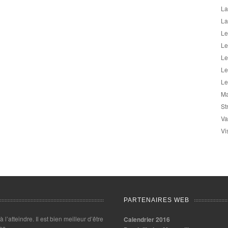
La
La
Le
Le
Le
Le
Le
Ma
St
Va
Vi
PARTENAIRES WEB
 à l’atteindre. Il est bien meilleur d’être
Calendrier 2016
es