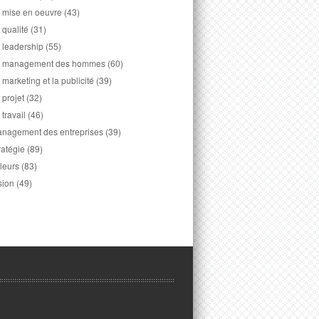
 mise en oeuvre
(43)
 qualité
(31)
 leadership
(55)
 management des hommes
(60)
 marketing et la publicité
(39)
 projet
(32)
 travail
(46)
nagement des entreprises
(39)
ratégie
(89)
leurs
(83)
sion
(49)