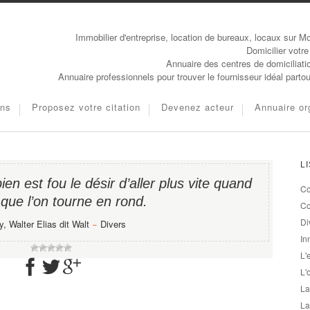
Immobilier d'entreprise, location de bureaux, locaux sur Mo
Domicilier votre
Annuaire des centres de domiciliati
Annuaire professionnels pour trouver le fournisseur idéal parto
ons
Proposez votre citation
Devenez acteur
Annuaire or
L
en est fou le désir d’aller plus vite quand
Co
 que l’on tourne en rond.
Co
Di
, Walter Elias dit Walt
−
Divers
In
L'
L'
La
La