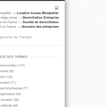
ntpellier ->>
Location bureau Montpellier
 siège social ->>
Domiciliation Entreprise
on en France -->
Société de domiciliation
ut en France ->>
Annuaire des entreprises
ganisme de l’hérault
ISTE DES THÈMES
mmunication
(137)
nseils
(53)
vers
(123)
novation
(71)
esprit d'entreprise
(77)
organisation
(39)
 formation
(58)
 méthode
(84)