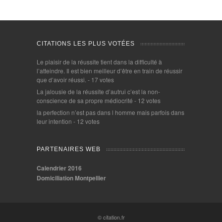
CITATIONS LES PLUS VOTÉES
Le plaisir de la réussite tient dans la difficulté à
l’atteindre. Il est bien meilleur d’être en train de réussir
que d’avoir réussi.
- 17 votes
La jalousie de la réussite d’autrui c’est la non-
conscience de sa propre médiocrité
- 12 votes
la perfection n’est pas dans l homme mais parfois dans
leur intention
- 12 votes
PARTENAIRES WEB
Calendrier 2016
Domiciliation Montpellier
© citation.fr