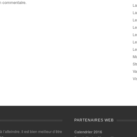
un commentaire.
La
La
Le
Le
Le
Le
Le
Ma
St
Va
Vi
PARTENAIRES WEB
 à l’atteindre. Il est bien meilleur d’être
Calendrier 2016
es