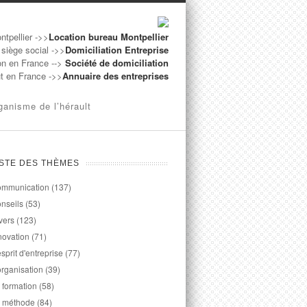
ntpellier ->>
Location bureau Montpellier
 siège social ->>
Domiciliation Entreprise
on en France -->
Société de domiciliation
ut en France ->>
Annuaire des entreprises
ganisme de l’hérault
ISTE DES THÈMES
mmunication
(137)
nseils
(53)
vers
(123)
novation
(71)
esprit d'entreprise
(77)
organisation
(39)
 formation
(58)
 méthode
(84)