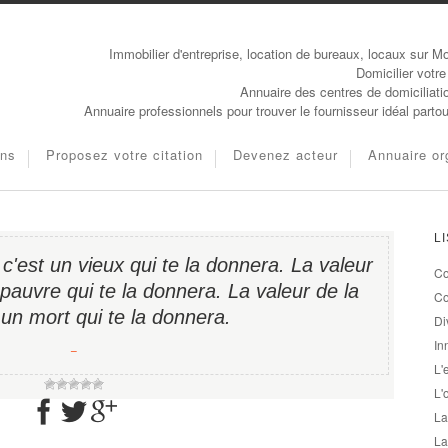
Immobilier d'entreprise, location de bureaux, locaux sur Mo
Domicilier votre
Annuaire des centres de domiciliati
Annuaire professionnels pour trouver le fournisseur idéal parto
ons
Proposez votre citation
Devenez acteur
Annuaire or
L
 c'est un vieux qui te la donnera. La valeur
Co
 pauvre qui te la donnera. La valeur de la
Co
t un mort qui te la donnera.
Di
In
−
L'
L'
La
La