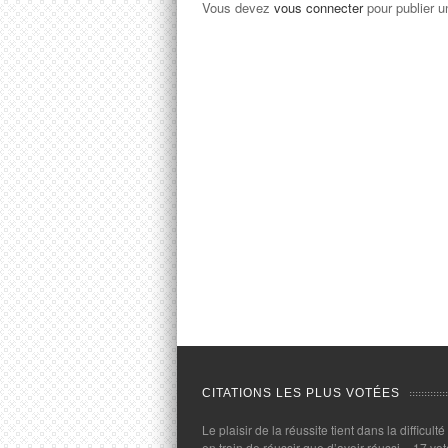
Vous devez
vous connecter
pour publier 
CITATIONS LES PLUS VOTÉES
Le plaisir de la réussite tient dans la difficulté
en train de réussir que d’avoir réussi.
- 17 vot