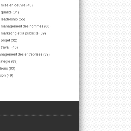
 mise en oeuvre
(43)
 qualité
(31)
 leadership
(55)
 management des hommes
(60)
 marketing et la publicité
(39)
 projet
(32)
 travail
(46)
nagement des entreprises
(39)
ratégie
(89)
leurs
(83)
sion
(49)