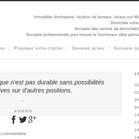
Immobilier d'entreprise, location de bureaux, locaux sur Mo
Domicilier votre
Annuaire des centres de domiciliati
Annuaire professionnels pour trouver le fournisseur idéal parto
ons
Proposez votre citation
Devenez acteur
Annuaire or
L
que n'est pas durable sans possibilités
Co
ives sur d'autres positions.
Co
Di
−
In
L'
L'
La
un commentaire.
La