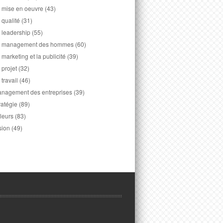
 mise en oeuvre
(43)
 qualité
(31)
 leadership
(55)
 management des hommes
(60)
 marketing et la publicité
(39)
 projet
(32)
 travail
(46)
nagement des entreprises
(39)
ratégie
(89)
leurs
(83)
sion
(49)