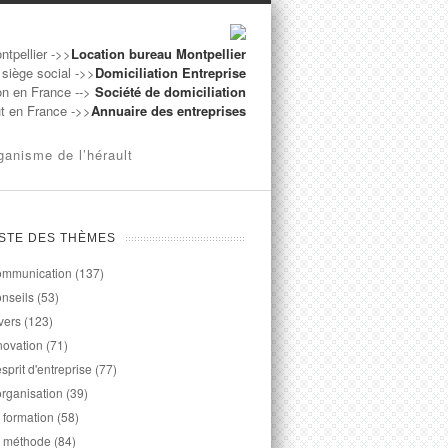
ntpellier ->>
Location bureau Montpellier
 siège social ->>
Domiciliation Entreprise
on en France -->
Société de domiciliation
ut en France ->>
Annuaire des entreprises
ganisme de l’hérault
ISTE DES THÈMES
mmunication
(137)
nseils
(53)
vers
(123)
novation
(71)
esprit d'entreprise
(77)
organisation
(39)
 formation
(58)
 méthode
(84)