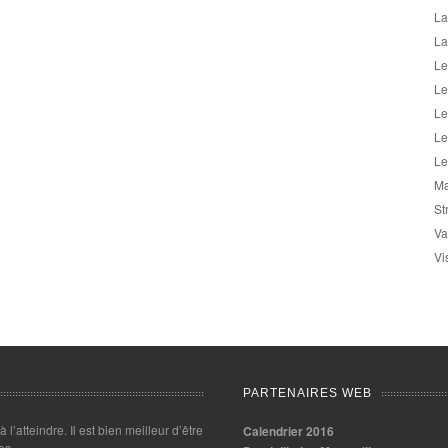
La
La
Le
Le
Le
Le
Le
Ma
St
Va
Vi
PARTENAIRES WEB
 à l’atteindre. Il est bien meilleur d’être
Calendrier 2016
es