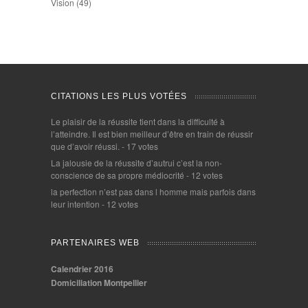
Vision
(49)
CITATIONS LES PLUS VOTÉES
Le plaisir de la réussite tient dans la difficulté à
l’atteindre. Il est bien meilleur d’être en train de réussir
que d’avoir réussi.
- 17 votes
La jalousie de la réussite d’autrui c’est la non-
conscience de sa propre médiocrité
- 12 votes
la perfection n’est pas dans l homme mais parfois dans
leur intention
- 12 votes
PARTENAIRES WEB
Calendrier 2016
Domiciliation Montpellier