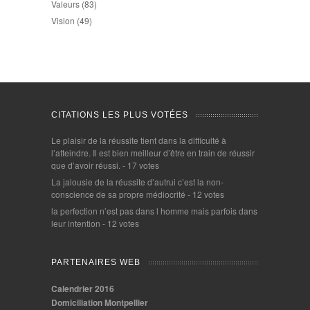
Valeurs
(83)
Vision
(49)
CITATIONS LES PLUS VOTÉES
Le plaisir de la réussite tient dans la difficulté à
l’atteindre. Il est bien meilleur d’être en train de réussir
que d’avoir réussi.
- 17 votes
La jalousie de la réussite d’autrui c’est la non-
conscience de sa propre médiocrité
- 12 votes
la perfection n’est pas dans l homme mais parfois dans
leur intention
- 12 votes
PARTENAIRES WEB
Calendrier 2016
Domiciliation Montpellier