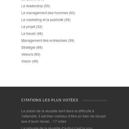
Le leadership
(55)
Le management des hommes
(60)
Le marketing et la publicité
(39)
Le projet
(32)
Le travail
(46)
Management des entreprises
(39)
Stratégie
(89)
Valeurs
(83)
Vision
(49)
CITATIONS LES PLUS VOTÉES
Le plaisir de la réussite tient dans la difficulté à
l’atteindre. Il est bien meilleur d’être en train de réussir
que d’avoir réussi.
- 17 votes
La jalousie de la réussite d’autrui c’est la non-