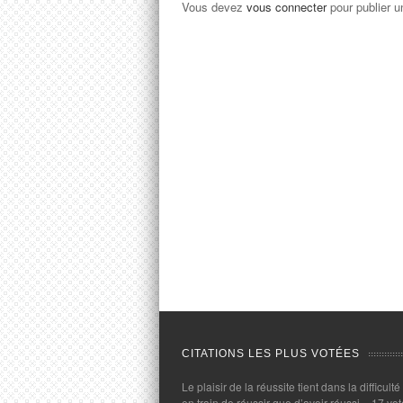
Vous devez
vous connecter
pour publier 
CITATIONS LES PLUS VOTÉES
Le plaisir de la réussite tient dans la difficulté
en train de réussir que d’avoir réussi.
- 17 vot