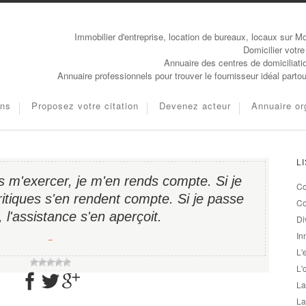
Immobilier d'entreprise, location de bureaux, locaux sur Mo
Domicilier votre
Annuaire des centres de domiciliati
Annuaire professionnels pour trouver le fournisseur idéal parto
ons
Proposez votre citation
Devenez acteur
Annuaire or
L
s m'exercer, je m'en rends compte. Si je
Co
ritiques s'en rendent compte. Si je passe
Co
s, l'assistance s'en aperçoit.
Di
In
−
L'
L'
La
La