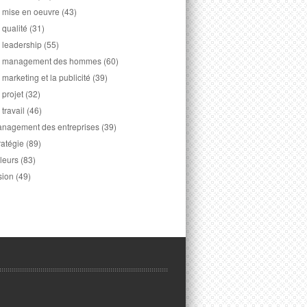
 mise en oeuvre
(43)
 qualité
(31)
 leadership
(55)
 management des hommes
(60)
 marketing et la publicité
(39)
 projet
(32)
 travail
(46)
nagement des entreprises
(39)
ratégie
(89)
leurs
(83)
sion
(49)