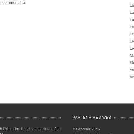
un commentaire.
La
La
Le
Le
Le
Le
Le
Ma
St
Va
Vi
PARTENAIRES WEB
 à l’atteindre. Il est bien meilleur d’être
Calendrier 2016
es