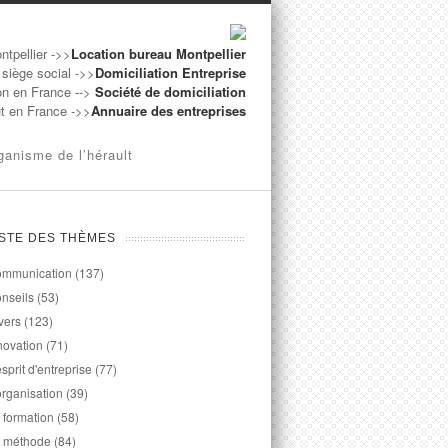
ntpellier ->>
Location bureau Montpellier
 siège social ->>
Domiciliation Entreprise
on en France -->
Société de domiciliation
ut en France ->>
Annuaire des entreprises
ganisme de l’hérault
ISTE DES THÈMES
mmunication
(137)
nseils
(53)
vers
(123)
novation
(71)
esprit d'entreprise
(77)
organisation
(39)
 formation
(58)
 méthode
(84)