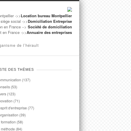
ntpellier ->>
Location bureau Montpellier
 siège social ->>
Domiciliation Entreprise
on en France -->
Société de domiciliation
ut en France ->>
Annuaire des entreprises
ganisme de l’hérault
ISTE DES THÈMES
mmunication
(137)
nseils
(53)
vers
(123)
novation
(71)
esprit d'entreprise
(77)
organisation
(39)
 formation
(58)
 méthode
(84)