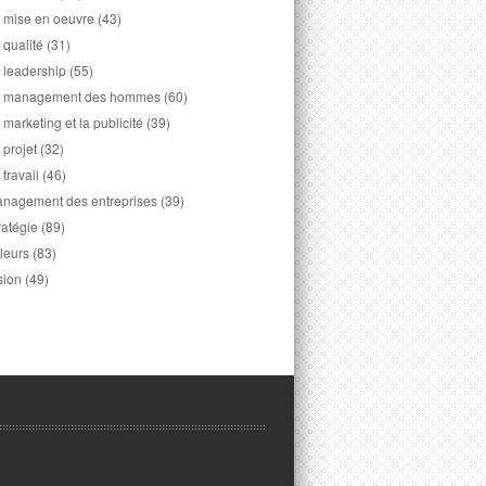
 mise en oeuvre
(43)
 qualité
(31)
 leadership
(55)
 management des hommes
(60)
 marketing et la publicité
(39)
 projet
(32)
 travail
(46)
nagement des entreprises
(39)
ratégie
(89)
leurs
(83)
sion
(49)