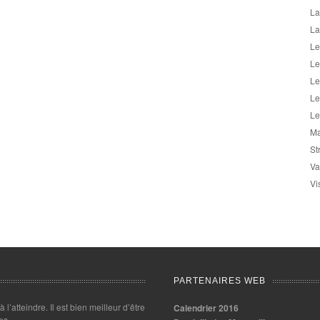
La
La
Le
Le
Le
Le
Le
Ma
St
Va
Vi
PARTENAIRES WEB
 à l’atteindre. Il est bien meilleur d’être
Calendrier 2016
es