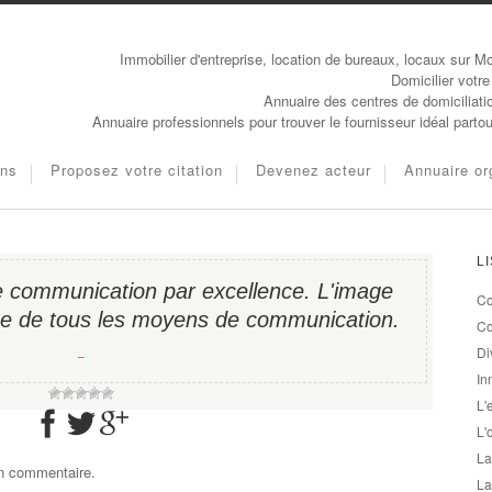
Immobilier d'entreprise, location de bureaux, locaux sur Mo
Domicilier votre
Annuaire des centres de domiciliati
Annuaire professionnels pour trouver le fournisseur idéal parto
ons
Proposez votre citation
Devenez acteur
Annuaire or
L
de communication par excellence. L'image
Co
que de tous les moyens de communication.
Co
Di
−
In
L'
L'
La
un commentaire.
La