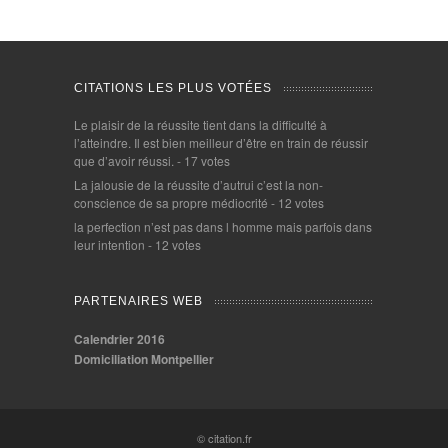
CITATIONS LES PLUS VOTÉES
Le plaisir de la réussite tient dans la difficulté à
l’atteindre. Il est bien meilleur d’être en train de réussir
que d’avoir réussi.
- 17 votes
La jalousie de la réussite d’autrui c’est la non-
conscience de sa propre médiocrité
- 12 votes
la perfection n’est pas dans l homme mais parfois dans
leur intention
- 12 votes
PARTENAIRES WEB
Calendrier 2016
Domiciliation Montpellier
© citation.fr