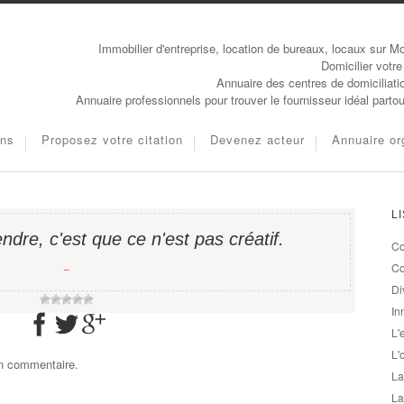
Immobilier d'entreprise, location de bureaux, locaux sur Mo
Domicilier votre
Annuaire des centres de domiciliati
Annuaire professionnels pour trouver le fournisseur idéal parto
ons
Proposez votre citation
Devenez acteur
Annuaire or
L
endre, c'est que ce n'est pas créatif.
Co
−
Co
Di
In
L'
L'
un commentaire.
La
La