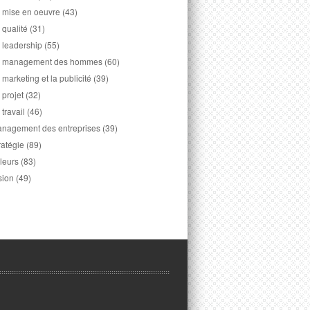
 mise en oeuvre
(43)
 qualité
(31)
 leadership
(55)
 management des hommes
(60)
 marketing et la publicité
(39)
 projet
(32)
 travail
(46)
nagement des entreprises
(39)
ratégie
(89)
leurs
(83)
sion
(49)