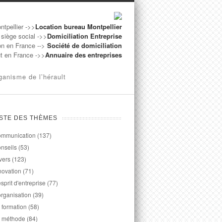
ntpellier ->>
Location bureau Montpellier
 siège social ->>
Domiciliation Entreprise
on en France -->
Société de domiciliation
ut en France ->>
Annuaire des entreprises
ganisme de l’hérault
ISTE DES THÈMES
mmunication
(137)
nseils
(53)
vers
(123)
novation
(71)
esprit d'entreprise
(77)
organisation
(39)
 formation
(58)
 méthode
(84)