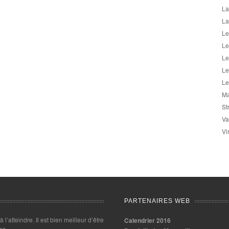
La
La
Le
Le
Le
Le
Le
Ma
St
Va
Vi
PARTENAIRES WEB
 à l’atteindre. Il est bien meilleur d’être
Calendrier 2016
es