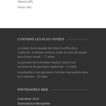
Valeurs
(83)
Vision
(49)
CITATIONS LES PLUS VOTÉES
Le plaisir de la réussite tient dans la difficulté à
l’atteindre. Il est bien meilleur d’être en train de réussir
que d’avoir réussi.
- 17 votes
La jalousie de la réussite d’autrui c’est la non-
conscience de sa propre médiocrité
- 12 votes
la perfection n’est pas dans l homme mais parfois dans
leur intention
- 12 votes
PARTENAIRES WEB
Calendrier 2016
Domiciliation Montpellier