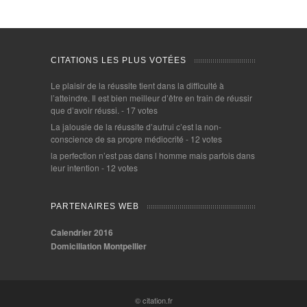
CITATIONS LES PLUS VOTÉES
Le plaisir de la réussite tient dans la difficulté à
l’atteindre. Il est bien meilleur d’être en train de réussir
que d’avoir réussi.
- 17 votes
La jalousie de la réussite d’autrui c’est la non-
conscience de sa propre médiocrité
- 12 votes
la perfection n’est pas dans l homme mais parfois dans
leur intention
- 12 votes
PARTENAIRES WEB
Calendrier 2016
Domiciliation Montpellier
© citation.fr