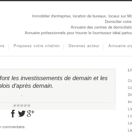
Immobilier d'entreprise, location de bureaux, locaux sur Mo
Domicilier votre
Annuaire des centres de domiciliati
Annuaire professionnels pour trouver le fournisseur idéal parto
ons
Proposez votre citation
Devenez acteur
Annuaire or
L
i font les investissements de demain et les
Co
lois d’après demain.
Co
Di
−
In
L'
L'
La
un commentaire.
La