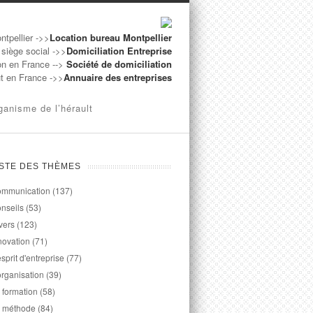
ntpellier ->>
Location bureau Montpellier
 siège social ->>
Domiciliation Entreprise
on en France -->
Société de domiciliation
ut en France ->>
Annuaire des entreprises
ganisme de l’hérault
ISTE DES THÈMES
mmunication
(137)
nseils
(53)
vers
(123)
novation
(71)
esprit d'entreprise
(77)
organisation
(39)
 formation
(58)
 méthode
(84)