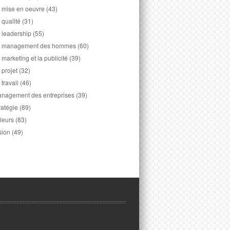
 mise en oeuvre
(43)
 qualité
(31)
 leadership
(55)
 management des hommes
(60)
 marketing et la publicité
(39)
 projet
(32)
 travail
(46)
nagement des entreprises
(39)
ratégie
(89)
leurs
(83)
sion
(49)