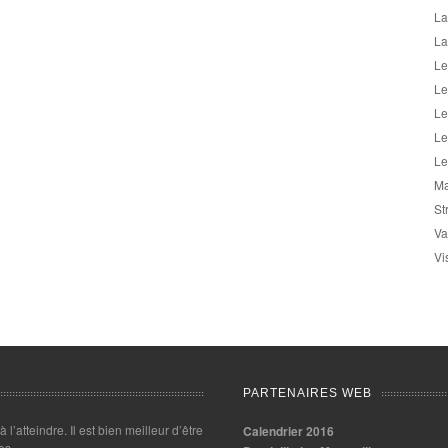
La
La
Le
Le
Le
Le
Le
Ma
St
Va
Vi
PARTENAIRES WEB
 à l’atteindre. Il est bien meilleur d’être
Calendrier 2016
es