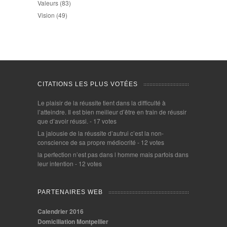
Valeurs
(83)
Vision
(49)
CITATIONS LES PLUS VOTÉES
Le plaisir de la réussite tient dans la difficulté à
l’atteindre. Il est bien meilleur d’être en train de réussir
que d’avoir réussi.
- 17 votes
La jalousie de la réussite d’autrui c’est la non-
conscience de sa propre médiocrité
- 12 votes
la perfection n’est pas dans l homme mais parfois dans
leur intention
- 12 votes
PARTENAIRES WEB
Calendrier 2016
Domiciliation Montpellier