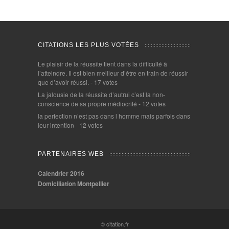
CITATIONS LES PLUS VOTÉES
Le plaisir de la réussite tient dans la difficulté à
l’atteindre. Il est bien meilleur d’être en train de réussir
que d’avoir réussi.
- 17 votes
La jalousie de la réussite d’autrui c’est la non-
conscience de sa propre médiocrité
- 12 votes
la perfection n’est pas dans l homme mais parfois dans
leur intention
- 12 votes
PARTENAIRES WEB
Calendrier 2016
Domiciliation Montpellier
© citation.fr